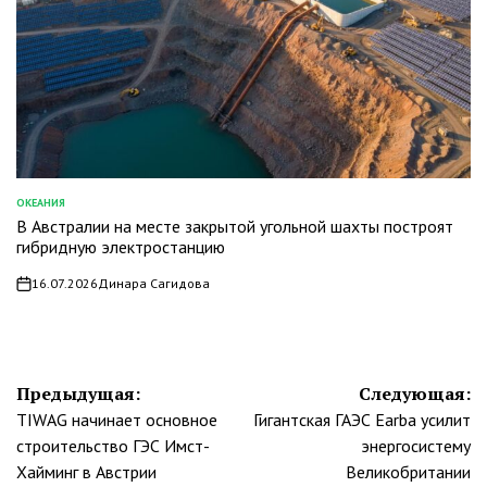
ОКЕАНИЯ
ОПУБЛИКОВАНО
В Австралии на месте закрытой угольной шахты построят
В
гибридную электростанцию
16.07.2026
Динара Сагидова
on
Навигация
Предыдущая:
Следующая:
TIWAG начинает основное
Гигантская ГАЭС Earba усилит
по
строительство ГЭС Имст-
энергосистему
записям
Хайминг в Австрии
Великобритании