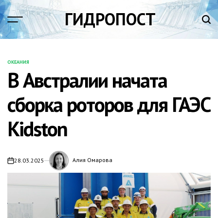
Перейти
ГИДРОПОСТ
к
содержимому
ОКЕАНИЯ
ОПУБЛИКОВАНО
В Австралии начата
В
сборка роторов для ГАЭС
Kidston
Алия Омарова
28.03.2025