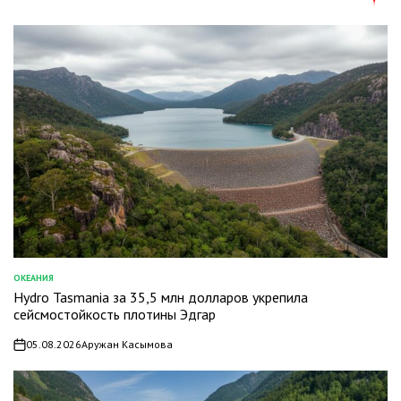
ОКЕАНИЯ
ОПУБЛИКОВАНО
Hydro Tasmania за 35,5 млн долларов укрепила
В
сейсмостойкость плотины Эдгар
05.08.2026
Аружан Касымова
on