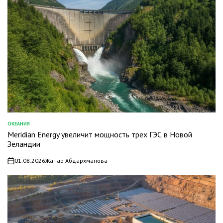
ОКЕАНИЯ
ОПУБЛИКОВАНО
Meridian Energy увеличит мощность трех ГЭС в Новой
В
Зеландии
01.08.2026
Жанар Абдархманова
on