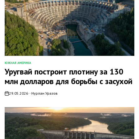
ЮЖНАЯ АМЕРИКА
ОПУБЛИКОВАНО
Уругвай построит плотину за 130
В
млн долларов для борьбы с засухой
29.05.2026
Нурлан Уразов
on