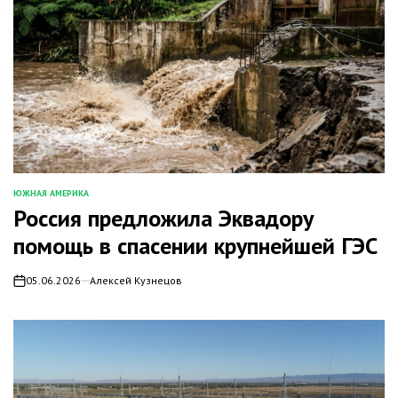
ЮЖНАЯ АМЕРИКА
ОПУБЛИКОВАНО
Россия предложила Эквадору
В
помощь в спасении крупнейшей ГЭС
05.06.2026
Алексей Кузнецов
on