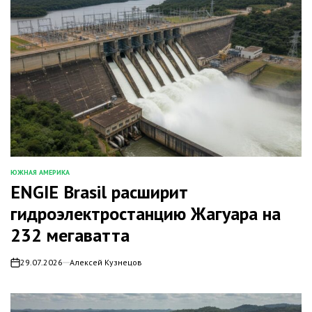
ЮЖНАЯ АМЕРИКА
ОПУБЛИКОВАНО
ENGIE Brasil расширит
В
гидроэлектростанцию Жагуара на
232 мегаватта
29.07.2026
Алексей Кузнецов
on