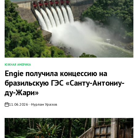
ЮЖНАЯ АМЕРИКА
ОПУБЛИКОВАНО
Engie получила концессию на
В
бразильскую ГЭС «Санту-Антониу-
ду-Жари»
11.06.2026
Нурлан Уразов
on