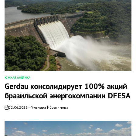
ЮЖНАЯ АМЕРИКА
ОПУБЛИКОВАНО
Gerdau консолидирует 100% акций
В
бразильской энергокомпании DFESA
22.06.2026
Гульнара Ибрагимова
on