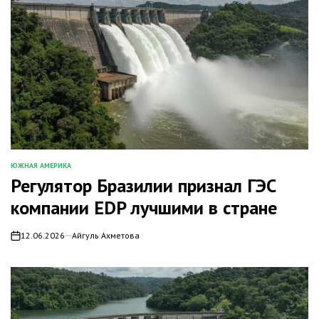
ЮЖНАЯ АМЕРИКА
ОПУБЛИКОВАНО
Регулятор Бразилии признал ГЭС
В
компании EDP лучшими в стране
12.06.2026
Айгуль Ахметова
on