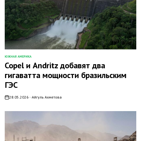
ЮЖНАЯ АМЕРИКА
ОПУБЛИКОВАНО
Copel и Andritz добавят два
В
гигаватта мощности бразильским
ГЭС
28.05.2026
Айгуль Ахметова
on