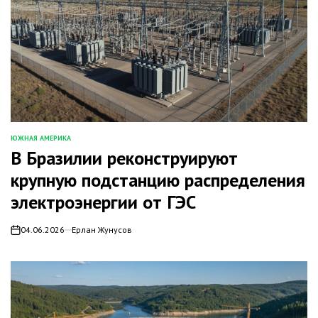
ЮЖНАЯ АМЕРИКА
ОПУБЛИКОВАНО
В Бразилии реконструируют
В
крупную подстанцию распределения
электроэнергии от ГЭС
04.06.2026
Ерлан Жунусов
on