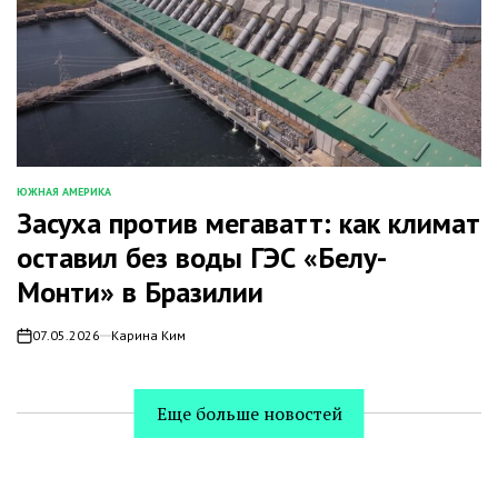
ЮЖНАЯ АМЕРИКА
ОПУБЛИКОВАНО
Засуха против мегаватт: как климат
В
оставил без воды ГЭС «Белу-
Монти» в Бразилии
07.05.2026
Карина Ким
on
Еще больше новостей