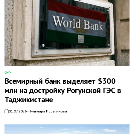
СНГ+
ОПУБЛИКОВАНО
Всемирный банк выделяет $300
В
млн на достройку Рогунской ГЭС в
Таджикистане
01.07.2026
Гульнара Ибрагимова
on