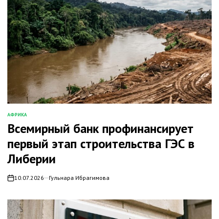
АФРИКА
ОПУБЛИКОВАНО
Всемирный банк профинансирует
В
первый этап строительства ГЭС в
Либерии
10.07.2026
Гульнара Ибрагимова
on