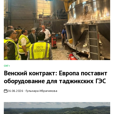
СНГ+
ОПУБЛИКОВАНО
Венский контракт: Европа поставит
В
оборудование для таджикских ГЭС
26.06.2026
Гульнара Ибрагимова
on