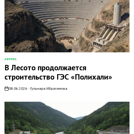
АФРИКА
ОПУБЛИКОВАНО
В Лесото продолжается
В
строительство ГЭС «Полихали»
08.06.2026
Гульнара Ибрагимова
on