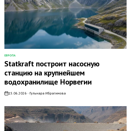
ЕВРОПА
ОПУБЛИКОВАНО
Statkraft построит насосную
В
станцию на крупнейшем
водохранилище Норвегии
15.06.2026
Гульнара Ибрагимова
on