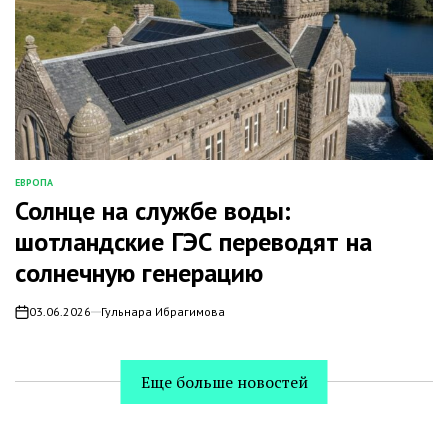
ЕВРОПА
ОПУБЛИКОВАНО
Солнце на службе воды:
В
шотландские ГЭС переводят на
солнечную генерацию
03.06.2026
Гульнара Ибрагимова
on
Еще больше новостей