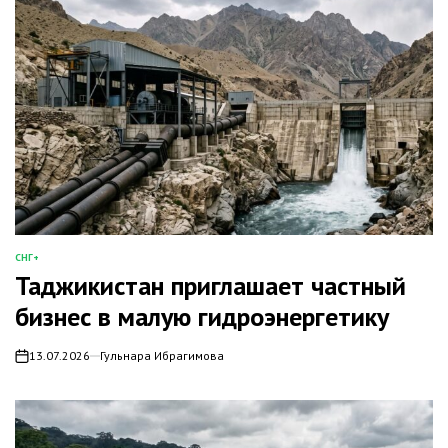
СНГ+
ОПУБЛИКОВАНО
Таджикистан приглашает частный
В
бизнес в малую гидроэнергетику
13.07.2026
Гульнара Ибрагимова
on