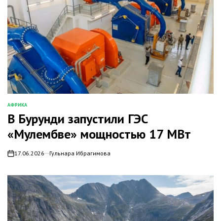
АФРИКА
ОПУБЛИКОВАНО
В Бурунди запустили ГЭС
В
«Мулембве» мощностью 17 МВт
17.06.2026
Гульнара Ибрагимова
on