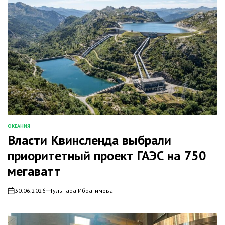
ОКЕАНИЯ
ОПУБЛИКОВАНО
Власти Квинсленда выбрали
В
приоритетный проект ГАЭС на 750
мегаватт
30.06.2026
Гульнара Ибрагимова
on