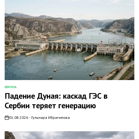
ЕВРОПА
ОПУБЛИКОВАНО
Падение Дуная: каскад ГЭС в
В
Сербии теряет генерацию
01.08.2026
Гульнара Ибрагимова
on