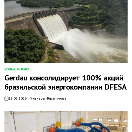
ЮЖНАЯ АМЕРИКА
ОПУБЛИКОВАНО
Gerdau консолидирует 100% акций
В
бразильской энергокомпании DFESA
22.06.2026
Гульнара Ибрагимова
on