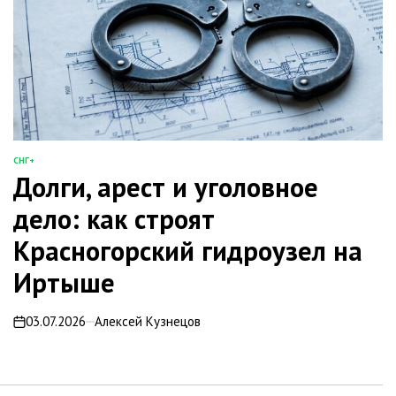
СНГ+
ОПУБЛИКОВАНО
Долги, арест и уголовное
В
дело: как строят
Красногорский гидроузел на
Иртыше
03.07.2026
Алексей Кузнецов
on