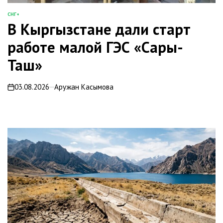
СНГ+
ОПУБЛИКОВАНО
В Кыргызстане дали старт
В
работе малой ГЭС «Сары-
Таш»
03.08.2026
Аружан Касымова
on