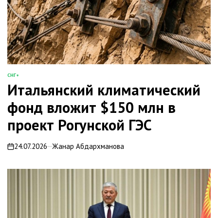
СНГ+
ОПУБЛИКОВАНО
Итальянский климатический
В
фонд вложит $150 млн в
проект Рогунской ГЭС
24.07.2026
Жанар Абдархманова
on