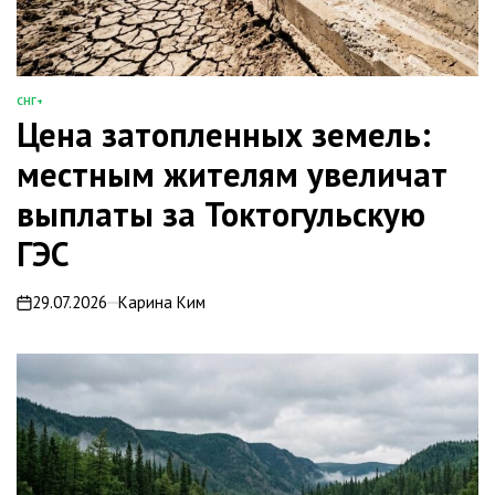
СНГ+
ОПУБЛИКОВАНО
Цена затопленных земель:
В
местным жителям увеличат
выплаты за Токтогульскую
ГЭС
29.07.2026
Карина Ким
on