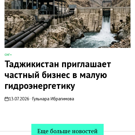
СНГ+
ОПУБЛИКОВАНО
Таджикистан приглашает
В
частный бизнес в малую
гидроэнергетику
13.07.2026
Гульнара Ибрагимова
on
Еще больше новостей