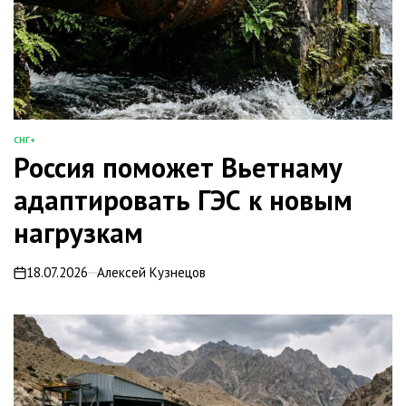
СНГ+
ОПУБЛИКОВАНО
Россия поможет Вьетнаму
В
адаптировать ГЭС к новым
нагрузкам
18.07.2026
Алексей Кузнецов
on