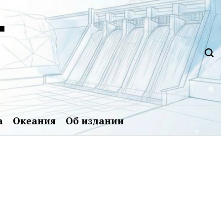
Т
а
Океания
Об издании