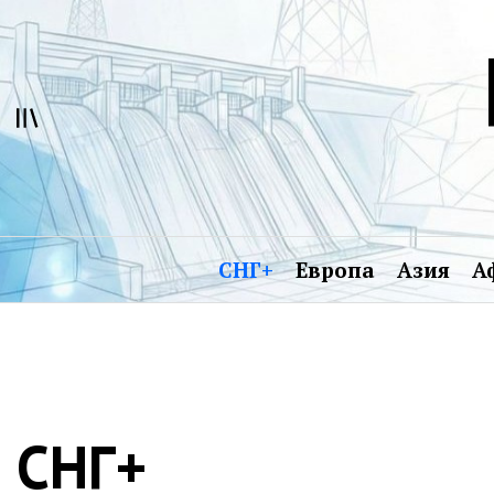
Перейти
к
содержимому
СНГ+
Европа
Азия
А
СНГ+