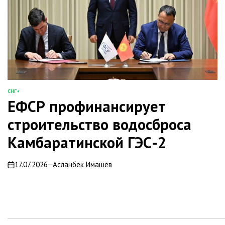
СНГ+
ОПУБЛИКОВАНО
ЕФСР профинансирует
В
строительство водосброса
Камбаратинской ГЭС-2
17.07.2026
Асланбек Имашев
on