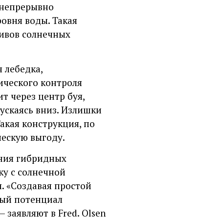
я непрерывно
овня воды. Такая
сивов солнечных
 лебедка,
ического контроля
т через центр буя,
ускаясь вниз. Излишки
акая конструкция, по
ческую выгоду.
ания гибридных
ку с солнечной
. «Создавая простой
вый потенциал
заявляют в Fred. Olsen