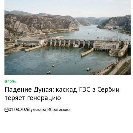
ЕВРОПА
ОПУБЛИКОВАНО
Падение Дуная: каскад ГЭС в Сербии
В
теряет генерацию
01.08.2026
Гульнара Ибрагимова
on