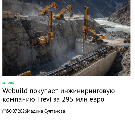
ЕВРОПА
ОПУБЛИКОВАНО
Webuild покупает инжиниринговую
В
компанию Trevi за 295 млн евро
30.07.2026
Мадина Султанова
on