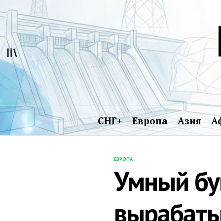
Перейти
к
содержимому
СНГ+
Европа
Азия
А
ЕВРОПА
ОПУБЛИКОВАНО
Умный буй
В
вырабаты