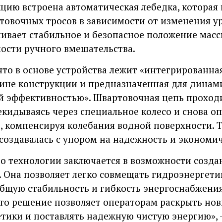
укцию встроена автоматическая лебедка, котора
товочных тросов в зависимости от изменения ур
ивает стабильное и безопасное положение мас
ости ручного вмешательства.
то в основе устройства лежит «интегрированная
ине конструкции и предназначенная для динам
й эффективностью». Швартовочная цепь проходи
екидываясь через специальное колесо и снова оп
, компенсируя колебания водной поверхности. Т
 создавалась с упором на надежность и экономи
о технологии заключается в возможности созд
. Она позволяет легко совмещать гидроэнергети
бщую стабильность и гибкость энергоснабжения
это решение позволяет операторам раскрыть но
тики и поставлять надежную чистую энергию», — 