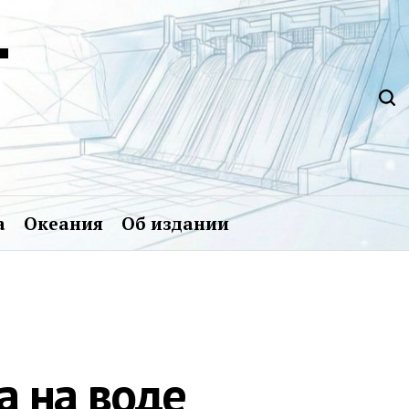
Т
а
Океания
Об издании
а на воде