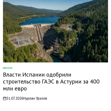
ЕВРОПА
ОПУБЛИКОВАНО
Власти Испании одобрили
В
строительство ГАЭС в Астурии за 400
млн евро
31.07.2026
Нурлан Уразов
on