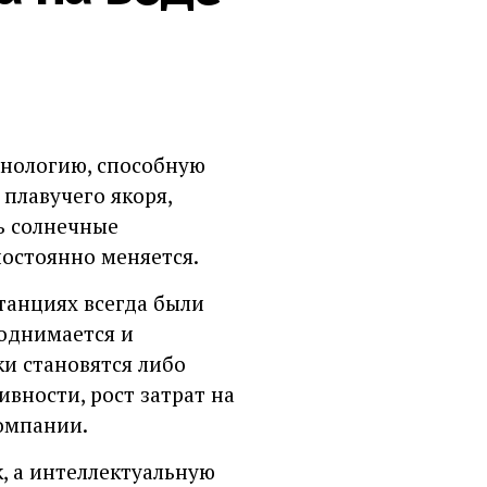
хнологию, способную
плавучего якоря,
ь солнечные
постоянно меняется.
танциях всегда были
поднимается и
ки становятся либо
вности, рост затрат на
омпании.
к, а интеллектуальную