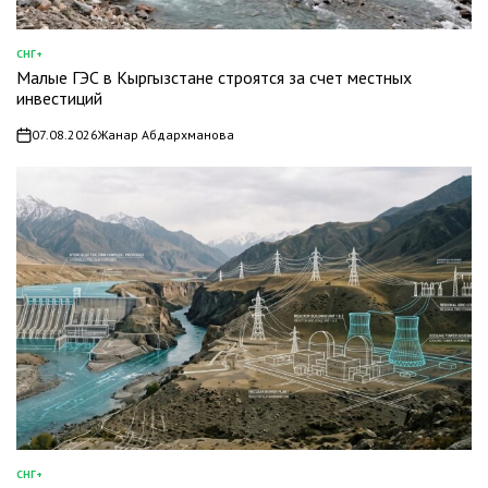
СНГ+
ОПУБЛИКОВАНО
Малые ГЭС в Кыргызстане строятся за счет местных
В
инвестиций
07.08.2026
Жанар Абдархманова
on
СНГ+
ОПУБЛИКОВАНО