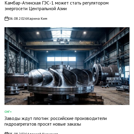
Камбар-Атинская ГЭС-1 может стать регулятором
В
энергосети Центральной Азии
06.08.2026
Карина Ким
on
СНГ+
ОПУБЛИКОВАНО
Заводы ждут плотин: российские производители
В
гидроагрегатов просят новые заказы
05.08.2026
Алексей Кузнецов