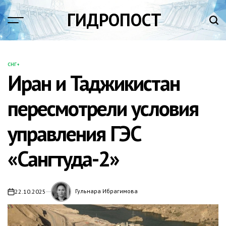
Перейти
ГИДРОПОСТ
к
содержимому
СНГ+
ОПУБЛИКОВАНО
Иран и Таджикистан
В
пересмотрели условия
управления ГЭС
«Сангтуда-2»
Гульнара Ибрагимова
22.10.2025