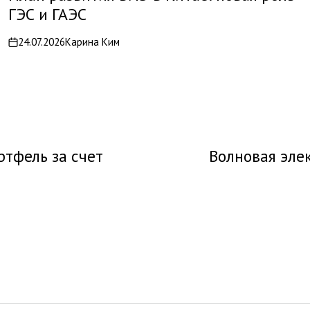
ГЭС и ГАЭС
24.07.2026
Карина Ким
on
ртфель за счет
Волновая эле