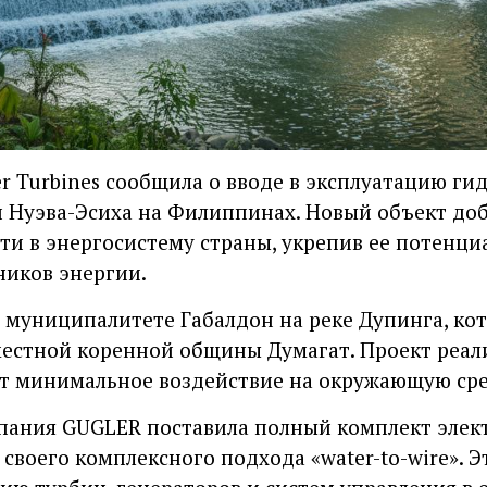
 Turbines сообщила о вводе в эксплуатацию ги
 Нуэва-Эсиха на Филиппинах. Новый объект доб
и в энергосистему страны, укрепив ее потенциа
ников энергии.
 муниципалитете Габалдон на реке Дупинга, ко
естной коренной общины Думагат. Проект реал
ет минимальное воздействие на окружающую сре
мпания GUGLER поставила полный комплект элек
своего комплексного подхода «water-to-wire». 