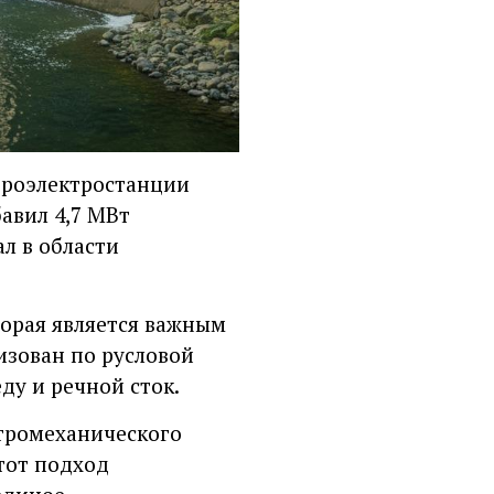
дроэлектростанции
авил 4,7 МВт
л в области
торая является важным
изован по русловой
ду и речной сток.
тромеханического
Этот подход