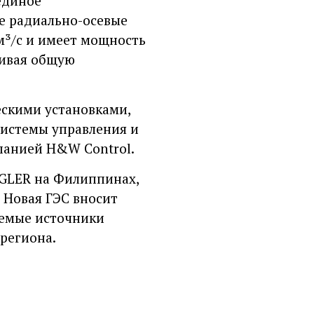
единое
е радиально-осевые
м³/с и имеет мощность
чивая общую
ескими установками,
системы управления и
панией H&W Control.
UGLER на Филиппинах,
 Новая ГЭС вносит
яемые источники
региона.