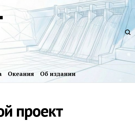
Т
а
Океания
Об издании
ой проект