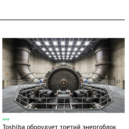
АЗИЯ
ОПУБЛИКОВАНО
Toshiba оборудует третий энергоблок
В