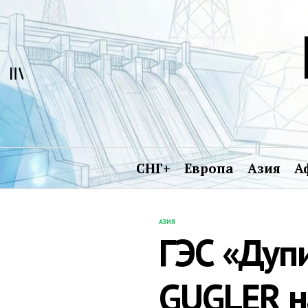
Перейти
к
содержимому
СНГ+
Европа
Азия
А
АЗИЯ
ОПУБЛИКОВАНО
ГЭС «Дуп
В
GUGLER н