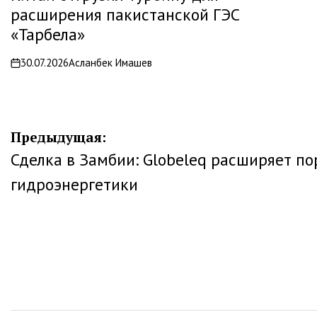
расширения пакистанской ГЭС
«Тарбела»
30.07.2026
Асланбек Имашев
on
Навигация
Предыдущая:
Сделка в Замбии: Globeleq расширяет по
по
гидроэнергетики
записям