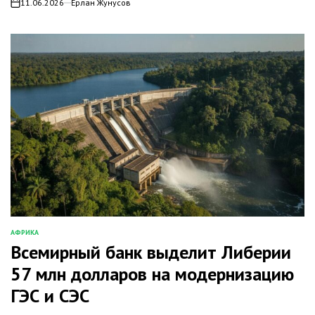
11.06.2026
Ерлан Жунусов
on
АФРИКА
ОПУБЛИКОВАНО
Всемирный банк выделит Либерии
В
57 млн долларов на модернизацию
ГЭС и СЭС