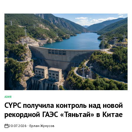
АЗИЯ
ОПУБЛИКОВАНО
CYPC получила контроль над новой
В
рекордной ГАЭС «Тяньтай» в Китае
20.07.2026
Ерлан Жунусов
on