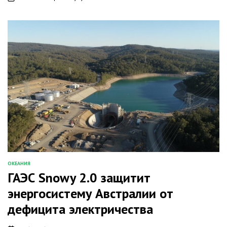
on
ОКЕАНИЯ
ОПУБЛИКОВАНО
ГАЭС Snowy 2.0 защитит
В
энергосистему Австралии от
дефицита электричества