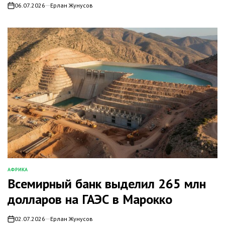
06.07.2026
Ерлан Жунусов
on
АФРИКА
ОПУБЛИКОВАНО
Всемирный банк выделил 265 млн
В
долларов на ГАЭС в Марокко
02.07.2026
Ерлан Жунусов
on