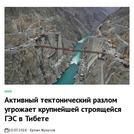
АЗИЯ
ОПУБЛИКОВАНО
Активный тектонический разлом
В
угрожает крупнейшей строящейся
ГЭС в Тибете
10.07.2026
Ерлан Жунусов
on