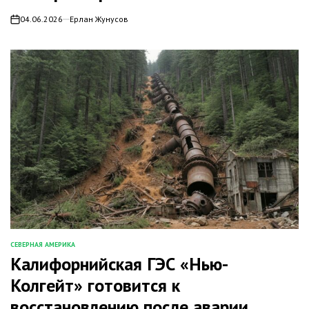
04.06.2026
Ерлан Жунусов
on
СЕВЕРНАЯ АМЕРИКА
ОПУБЛИКОВАНО
Калифорнийская ГЭС «Нью-
В
Колгейт» готовится к
восстановлению после аварии