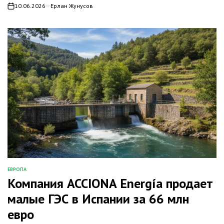
10.06.2026
Ерлан Жунусов
on
ЕВРОПА
ОПУБЛИКОВАНО
Компания ACCIONA Energía продает
В
малые ГЭС в Испании за 66 млн
евро