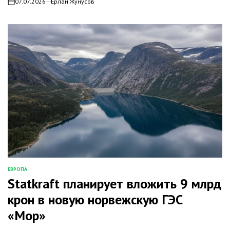
07.07.2026
Ерлан Жунусов
on
ЕВРОПА
ОПУБЛИКОВАНО
Statkraft планирует вложить 9 млрд
В
крон в новую норвежскую ГЭС
«Мор»