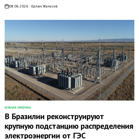
08.06.2026
Ерлан Жунусов
on
ЮЖНАЯ АМЕРИКА
ОПУБЛИКОВАНО
В Бразилии реконструируют
В
крупную подстанцию распределения
электроэнергии от ГЭС