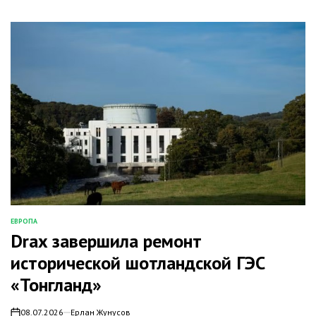
ЕВРОПА
ОПУБЛИКОВАНО
Drax завершила ремонт
В
исторической шотландской ГЭС
«Тонгланд»
08.07.2026
Ерлан Жунусов