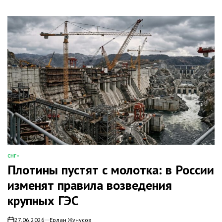
СНГ+
ОПУБЛИКОВАНО
Плотины пустят с молотка: в России
В
изменят правила возведения
крупных ГЭС
27.06.2026
Ерлан Жунусов