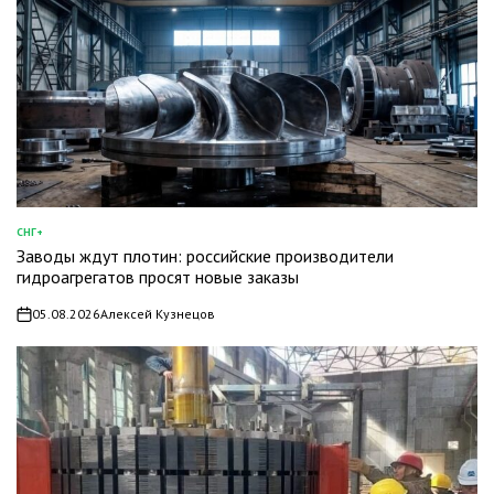
СНГ+
ОПУБЛИКОВАНО
Заводы ждут плотин: российские производители
В
гидроагрегатов просят новые заказы
05.08.2026
Алексей Кузнецов
on