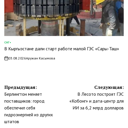
СНГ+
ОПУБЛИКОВАНО
В Кыргызстане дали старт работе малой ГЭС «Сары-Таш»
В
03.08.2026
Аружан Касымова
on
Навигация
Предыдущая:
Следующая:
Берлингтон меняет
В Лесото построят ГЭС
по
поставщиков: город
«Кобонг» и дата-центр для
записям
обеспечил себя
ИИ за 6,2 млрд долларов
гидроэнергией из других
штатов