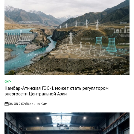
СНГ+
ОПУБЛИКОВАНО
Камбар-Атинская ГЭС-1 может стать регулятором
В
энергосети Центральной Азии
06.08.2026
Карина Ким
on