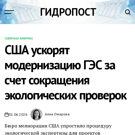
Перейти
ГИДРОПОСТ
к
содержимому
СЕВЕРНАЯ АМЕРИКА
ОПУБЛИКОВАНО
США ускорят
В
модернизацию ГЭС за
счет сокращения
экологических проверок
Алия Омарова
01.06.2026
Бюро мелиорации США упростило процедуру
экологической экспертизы для проектов