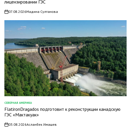
лицензировании ГЭС
07.08.2026
Мадина Султанова
on
СЕВЕРНАЯ АМЕРИКА
ОПУБЛИКОВАНО
FlatironDragados подготовит к реконструкции канадскую
В
ГЭС «Мактакуак»
03.08.2026
Асланбек Имашев
on