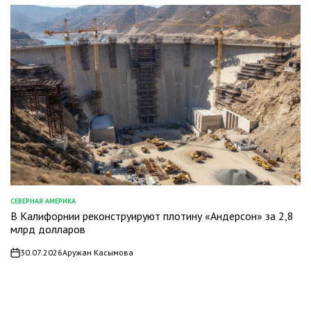
СЕВЕРНАЯ АМЕРИКА
ОПУБЛИКОВАНО
В Калифорнии реконструируют плотину «Андерсон» за 2,8
В
млрд долларов
30.07.2026
Аружан Касымова
on