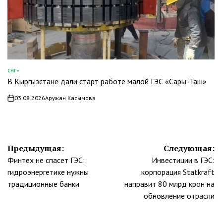
СНГ+
ОПУБЛИКОВАНО
В Кыргызстане дали старт работе малой ГЭС «Сары-Таш»
В
03.08.2026
Аружан Касымова
on
Навигация
Предыдущая:
Следующая:
Финтех не спасет ГЭС:
Инвестиции в ГЭС:
по
гидроэнергетике нужны
корпорация Statkraft
записям
традиционные банки
направит 80 млрд крон на
обновление отрасли