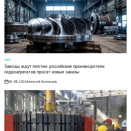
СНГ+
ОПУБЛИКОВАНО
Заводы ждут плотин: российские производители
В
гидроагрегатов просят новые заказы
05.08.2026
Алексей Кузнецов
on