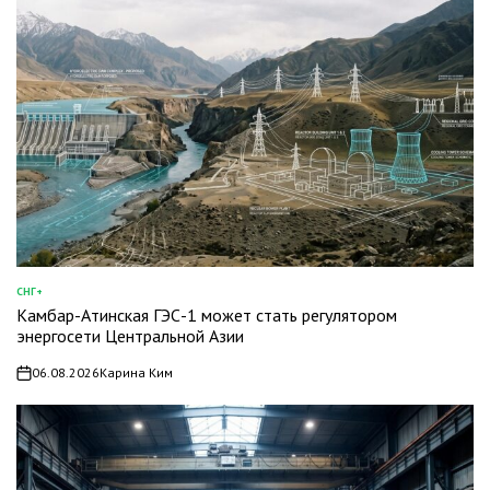
СНГ+
ОПУБЛИКОВАНО
Камбар-Атинская ГЭС-1 может стать регулятором
В
энергосети Центральной Азии
06.08.2026
Карина Ким
on