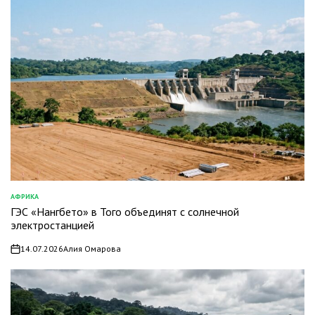
АФРИКА
ОПУБЛИКОВАНО
ГЭС «Нангбето» в Того объединят с солнечной
В
электростанцией
14.07.2026
Алия Омарова
on