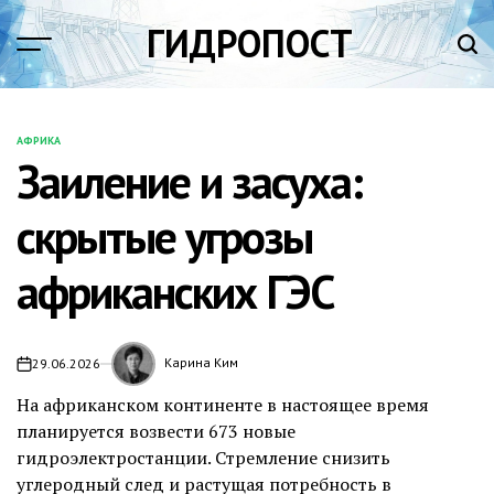
Перейти
ГИДРОПОСТ
к
содержимому
АФРИКА
ОПУБЛИКОВАНО
Заиление и засуха:
В
скрытые угрозы
африканских ГЭС
Карина Ким
29.06.2026
На африканском континенте в настоящее время
планируется возвести 673 новые
гидроэлектростанции. Стремление снизить
углеродный след и растущая потребность в