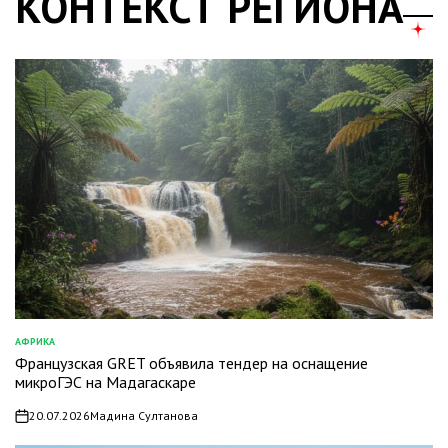
КОНТЕКСТ РЕГИОНА
АФРИКА
ОПУБЛИКОВАНО
Французская GRET объявила тендер на оснащение
В
микроГЭС на Мадагаскаре
20.07.2026
Мадина Султанова
on