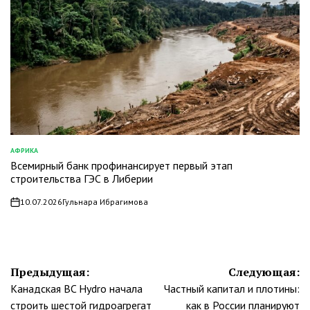
АФРИКА
ОПУБЛИКОВАНО
Всемирный банк профинансирует первый этап
В
строительства ГЭС в Либерии
10.07.2026
Гульнара Ибрагимова
on
Навигация
Предыдущая:
Следующая:
Канадская BC Hydro начала
Частный капитал и плотины:
по
строить шестой гидроагрегат
как в России планируют