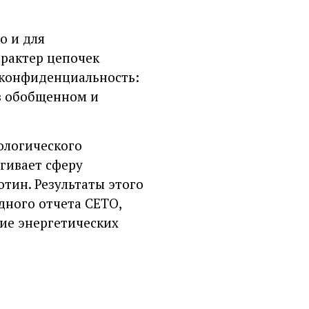
о и для
арактер цепочек
 конфиденциальность:
 в обобщенном и
ологического
агивает сферу
тин. Результаты этого
дного отчета CETO,
ие энергетических