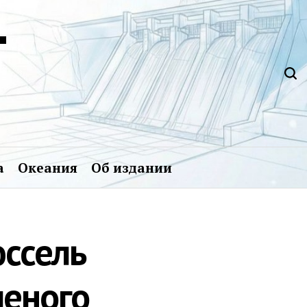
Т
а
Океания
Об издании
юссель
леного