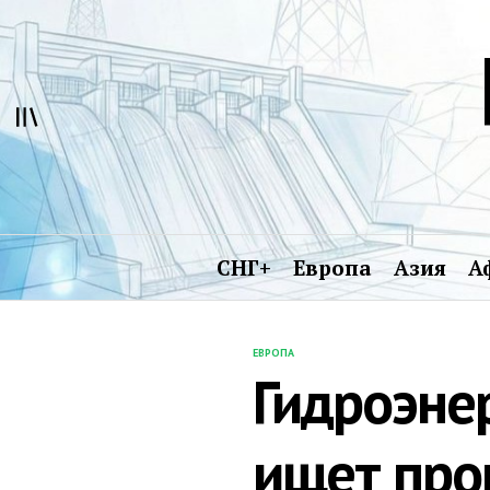
Перейти
к
содержимому
СНГ+
Европа
Азия
А
ЕВРОПА
ОПУБЛИКОВАНО
Гидроэне
В
ищет про