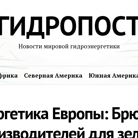
ГИДРОПОС
Новости мировой гидроэнергетики
фрика
Северная Америка
Южная Америк
ргетика Европы: Бр
изводителей для зе