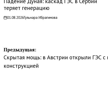
Падение Дуная: каскад ГЭС в Сербии
теряет генерацию
01.08.2026
Гульнара Ибрагимова
on
Навигация
Предыдущая:
Скрытая мощь: в Австрии открыли ГЭС с
по
конструкцией
записям