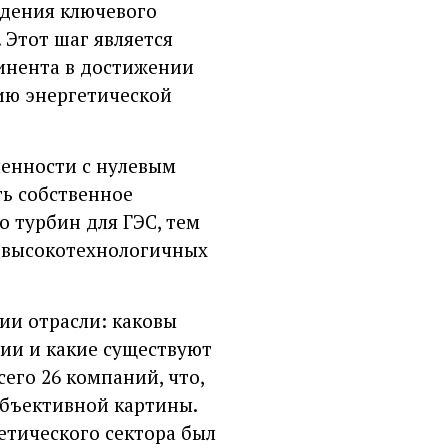
едения ключевого
 Этот шаг является
инента в достижении
ию энергетической
енности с нулевым
ть собственное
о турбин для ГЭС, тем
в высокотехнологичных
ии отрасли: каковы
ии и какие существуют
его 26 компаний, что,
бъективной картины.
етического сектора был