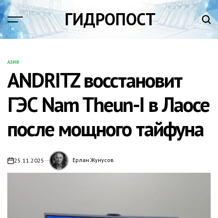
Перейти
ГИДРОПОСТ
к
содержимому
АЗИЯ
ОПУБЛИКОВАНО
ANDRITZ восстановит
В
ГЭС Nam Theun-I в Лаосе
после мощного тайфуна
Ерлан Жунусов
25.11.2025