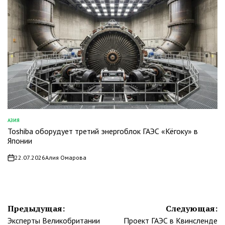
АЗИЯ
ОПУБЛИКОВАНО
Toshiba оборудует третий энергоблок ГАЭС «Кёгоку» в
В
Японии
22.07.2026
Алия Омарова
on
Навигация
Предыдущая:
Следующая:
Эксперты Великобритании
Проект ГАЭС в Квинсленде