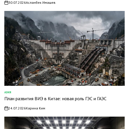
30.07.2026
Асланбек Имашев
on
АЗИЯ
ОПУБЛИКОВАНО
План развития ВИЭ в Китае: новая роль ГЭС и ГАЭС
В
24.07.2026
Карина Ким
on