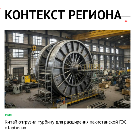
КОНТЕКСТ РЕГИОНА
АЗИЯ
ОПУБЛИКОВАНО
Китай отгрузил турбину для расширения пакистанской ГЭС
В
«Тарбела»