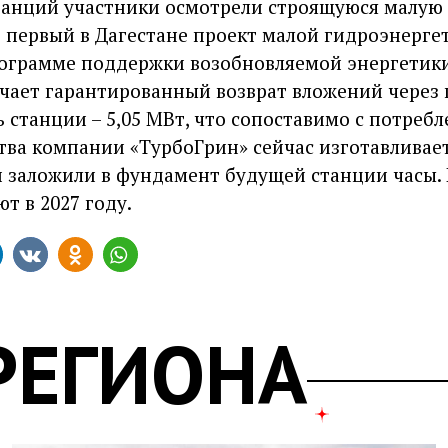
танций участники осмотрели строящуюся малую 
о первый в Дагестане проект малой гидроэнерге
ограмме поддержки возобновляемой энергетики
учает гарантированный возврат вложений чере
 станции – 5,05 МВт, что сопоставимо с потребл
тва компании «ТурбоГрин» сейчас изготавливае
и заложили в фундамент будущей станции часы. 
т в 2027 году.
РЕГИОНА