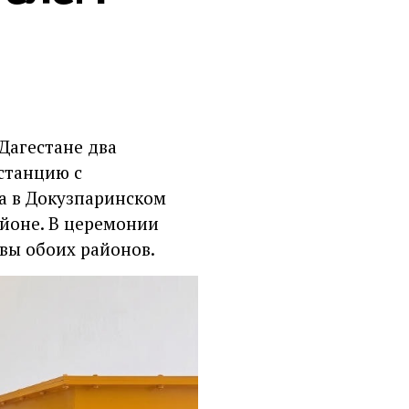
Дагестане два
станцию с
а в Докузпаринском
айоне. В церемонии
вы обоих районов.