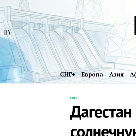
Перейти
к
содержимому
СНГ+
Европа
Азия
А
СНГ+
ОПУБЛИКОВАНО
Дагестан
В
солнечну