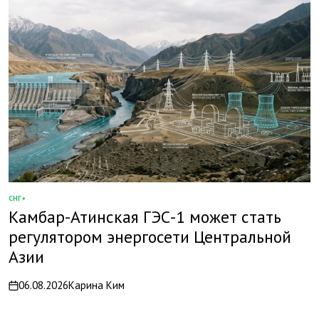
СНГ+
ОПУБЛИКОВАНО
Камбар-Атинская ГЭС-1 может стать
В
регулятором энергосети Центральной
Азии
06.08.2026
Карина Ким
on