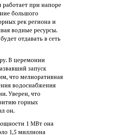
я работает при напоре
ание большого
орных рек региона и
ивая водные ресурсы.
будет отдавать в сеть
ру. В церемонии
азвавший запуск
им, что мелиоративная
чения водоснабжения
и. Уверен, что
звитию горных
л он.
мощности 1 МВт она
оло 1,5 миллиона