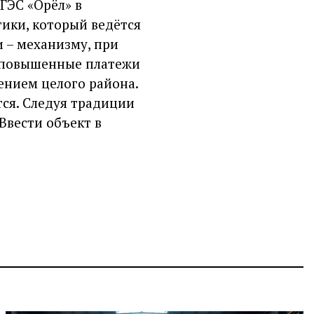
ГЭС «Орёл» в
тики, который ведётся
 – механизму, при
з повышенные платежи
ением целого района.
тся. Следуя традиции
Ввести объект в