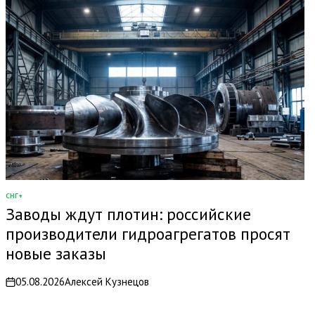
СНГ+
ОПУБЛИКОВАНО
Заводы ждут плотин: российские
В
производители гидроагрегатов просят
новые заказы
05.08.2026
Алексей Кузнецов
on