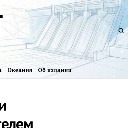
Т
а
Океания
Об издании
и
телем