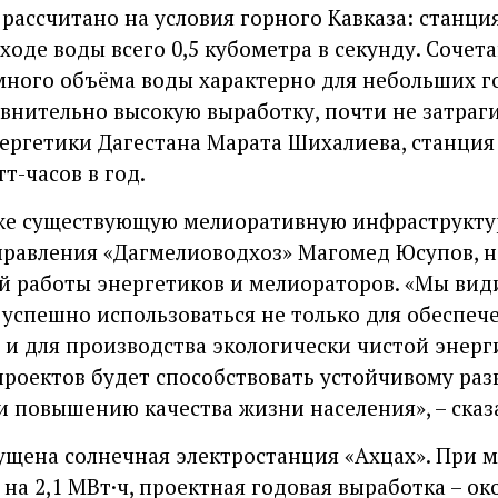
рассчитано на условия горного Кавказа: станци
ходе воды всего 0,5 кубометра в секунду. Сочет
много объёма воды характерно для небольших г
авнительно высокую выработку, почти не затраг
ергетики Дагестана Марата Шихалиева, станция 
т-часов в год.
уже существующую мелиоративную инфраструкту
правления «Дагмелиоводхоз» Магомед Юсупов, н
й работы энергетиков и мелиораторов. «Мы вид
успешно использоваться не только для обеспе
о и для производства экологически чистой энерги
роектов будет способствовать устойчивому ра
и повышению качества жизни населения», – сказа
пущена солнечная электростанция «Ахцах». При 
а 2,1 МВт·ч, проектная годовая выработка – ок