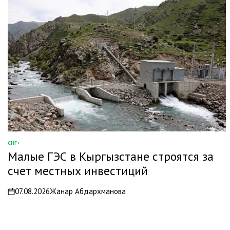
СНГ+
ОПУБЛИКОВАНО
Малые ГЭС в Кыргызстане строятся за
В
счет местных инвестиций
07.08.2026
Жанар Абдархманова
on