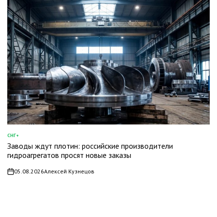
СНГ+
ОПУБЛИКОВАНО
Заводы ждут плотин: российские производители
В
гидроагрегатов просят новые заказы
05.08.2026
Алексей Кузнецов
on