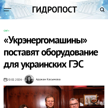
Перейти
ГИДРОПОСТ
к
содержимому
СНГ+
ОПУБЛИКОВАНО
«Укрэнергомашины»
В
поставят оборудование
для украинских ГЭС
Аружан Касымова
20.02.2026