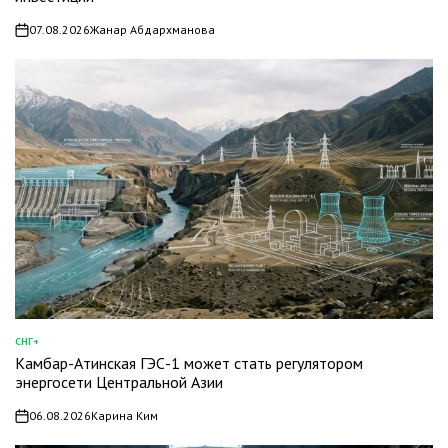
07.08.2026
Жанар Абдархманова
on
СНГ+
ОПУБЛИКОВАНО
Камбар-Атинская ГЭС-1 может стать регулятором
В
энергосети Центральной Азии
06.08.2026
Карина Ким
on