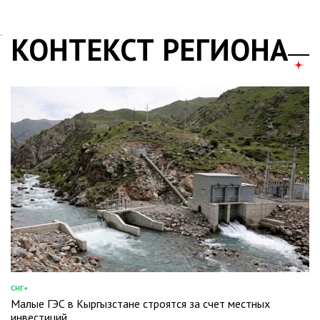
КОНТЕКСТ РЕГИОНА
СНГ+
ОПУБЛИКОВАНО
Малые ГЭС в Кыргызстане строятся за счет местных
В
инвестиций