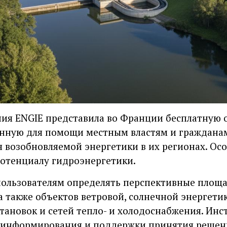
ния ENGIE представила во Франции бесплатную
енную для помощи местным властям и гражданам
 возобновляемой энергетики в их регионах. Ос
отенциалу гидроэнергетики.
ользователям определять перспективные площа
а также объектов ветровой, солнечной энергети
становок и сетей тепло- и холодоснабжения. Ин
 информирования и поддержки принятия решени