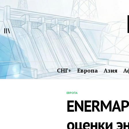
Перейти
к
содержимому
СНГ+
Европа
Азия
А
ЕВРОПА
ОПУБЛИКОВАНО
ENERMAP:
В
оценки э