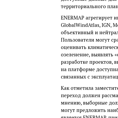
территориального пла
ENERMAP агрегирует и
GlobalWindAtlas, IGN, 
объективный и нейтрал
Пользователи могут ср
оценивать климатическ
озеленение, выявлять «
разработке проектов, в
на платформе доступна
связанных с эксплуата
Как отметила заместит
переход должен рассма
мнению, выборные дол
могут предложить наи
является ENERMAP, при