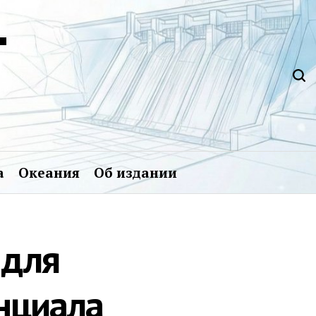
Т
а
Океания
Об издании
 для
нциала