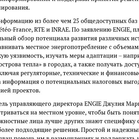
нирования.
нформацию из более чем 25 общедоступных баз 
Météo-France, RTE и INRAE. По заявлению ENGIE, 
ьный обзор потенциала развития различных ис
авнивать местное энергопотребление с объемам
ую уязвимость, изучать меры адаптации – напр
острова тепла» в городах, а также получать дос
ключая регуляторные, технические и финансовые
 информация о потенциальных налоговых выгод
цией проектов.
ель управляющего директора ENGIE Джулия Мари
триваться на местном уровне, чтобы быть поня
жностные лица лучше других знают специфику 
более подходящие решения. Простой и надежны
зван помочь им в размышлениях и поддержать 