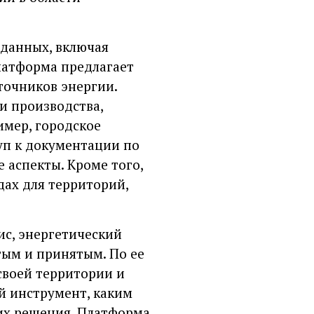
данных, включая
платформа предлагает
точников энергии.
и производства,
имер, городское
туп к документации по
 аспекты. Кроме того,
ах для территорий,
с, энергетический
тым и принятым. По ее
своей территории и
й инструмент, каким
их решения. Платформа