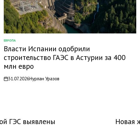
ЕВРОПА
ОПУБЛИКОВАНО
Власти Испании одобрили
В
строительство ГАЭС в Астурии за 400
млн евро
31.07.2026
Нурлан Уразов
on
кой ГЭС выявлены
Новая 