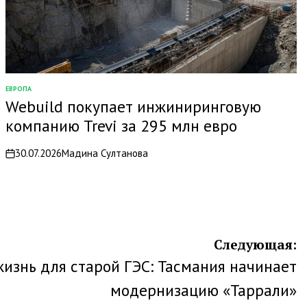
ЕВРОПА
ОПУБЛИКОВАНО
Webuild покупает инжиниринговую
В
компанию Trevi за 295 млн евро
30.07.2026
Мадина Султанова
on
Следующая:
жизнь для старой ГЭС: Тасмания начинает
модернизацию «Таррали»