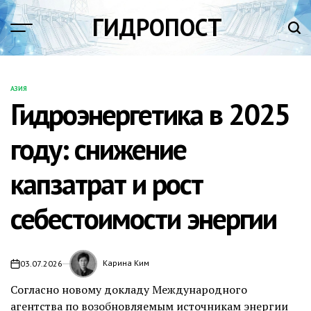
Перейти
ГИДРОПОСТ
к
содержимому
АЗИЯ
ОПУБЛИКОВАНО
Гидроэнергетика в 2025
В
году: снижение
капзатрат и рост
себестоимости энергии
Карина Ким
03.07.2026
Согласно новому
докладу
Международного
агентства по возобновляемым источникам энергии