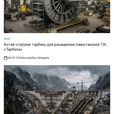
АЗИЯ
ОПУБЛИКОВАНО
Китай отгрузил турбину для расширения пакистанской ГЭС
В
«Тарбела»
30.07.2026
Асланбек Имашев
on