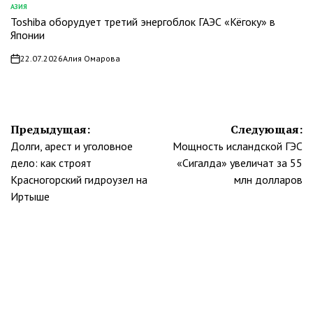
АЗИЯ
ОПУБЛИКОВАНО
Toshiba оборудует третий энергоблок ГАЭС «Кёгоку» в
В
Японии
22.07.2026
Алия Омарова
on
Навигация
Предыдущая:
Следующая:
Долги, арест и уголовное
Мощность исландской ГЭС
по
дело: как строят
«Сигалда» увеличат за 55
записям
Красногорский гидроузел на
млн долларов
Иртыше