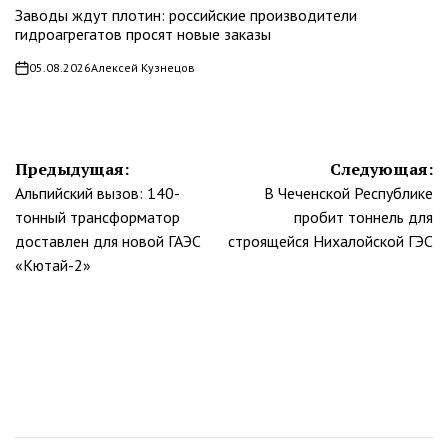
Заводы ждут плотин: российские производители
В
гидроагрегатов просят новые заказы
05.08.2026
Алексей Кузнецов
on
Навигация
Предыдущая:
Следующая:
Альпийский вызов: 140-
В Чеченской Республике
по
тонный трансформатор
пробит тоннель для
записям
доставлен для новой ГАЭС
строящейся Нихалойской ГЭС
«Кютай-2»