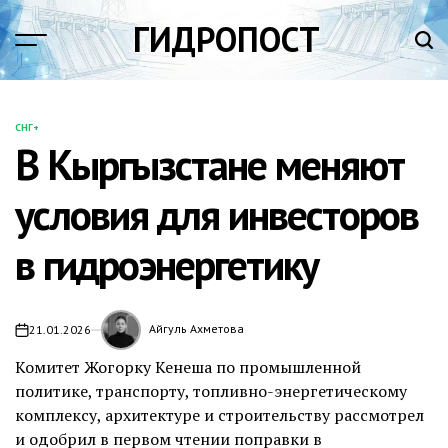
Перейти
ГИДРОПОСТ
к
содержимому
СНГ+
ОПУБЛИКОВАНО
В Кыргызстане меняют
В
условия для инвесторов
в гидроэнергетику
Айгуль Ахметова
21.01.2026
Комитет Жогорку Кенеша по промышленной
политике, транспорту, топливно-энергетическому
комплексу, архитектуре и строительству рассмотрел
и одобрил в первом чтении поправки в