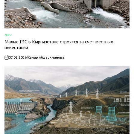
СНГ+
ОПУБЛИКОВАНО
Малые ГЭС в Кыргызстане строятся за счет местных
В
инвестиций
07.08.2026
Жанар Абдархманова
on