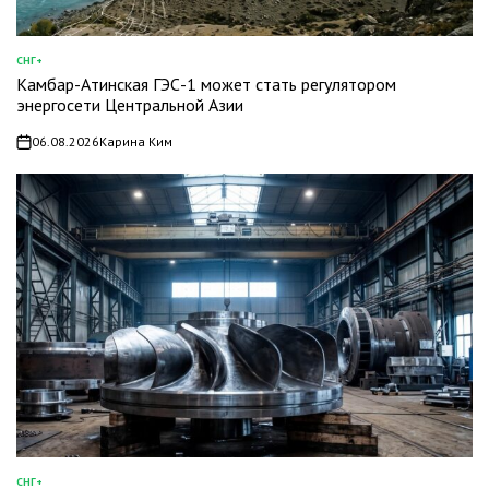
СНГ+
ОПУБЛИКОВАНО
Камбар-Атинская ГЭС-1 может стать регулятором
В
энергосети Центральной Азии
06.08.2026
Карина Ким
on
СНГ+
ОПУБЛИКОВАНО