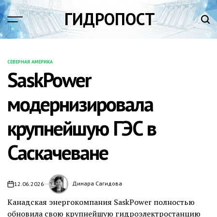
Перейти
ГИДРОПОСТ
к
содержимому
СЕВЕРНАЯ АМЕРИКА
ОПУБЛИКОВАНО
SaskPower
В
модернизировала
крупнейшую ГЭС в
Саскачеване
Динара Сагидова
12.06.2026
Канадская энергокомпания SaskPower полностью
обновила свою крупнейшую гидроэлектростанцию