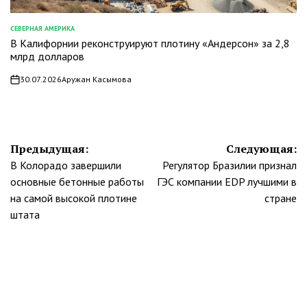
СЕВЕРНАЯ АМЕРИКА
ОПУБЛИКОВАНО
В Калифорнии реконструируют плотину «Андерсон» за 2,8
В
млрд долларов
30.07.2026
Аружан Касымова
on
Навигация
Предыдущая:
Следующая:
В Колорадо завершили
Регулятор Бразилии признал
по
основные бетонные работы
ГЭС компании EDP лучшими в
записям
на самой высокой плотине
стране
штата