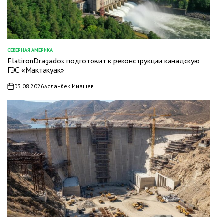
СЕВЕРНАЯ АМЕРИКА
ОПУБЛИКОВАНО
FlatironDragados подготовит к реконструкции канадскую
В
ГЭС «Мактакуак»
03.08.2026
Асланбек Имашев
on