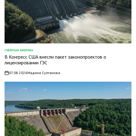
СЕВЕРНАЯ АМЕРИКА
ОПУБЛИКОВАНО
В Конгресс США внесли пакет законопроектов о
В
лицензировании ГЭС
07.08.2026
Мадина Султанова
on