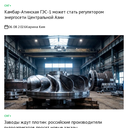
СНГ+
ОПУБЛИКОВАНО
Камбар-Атинская ГЭС-1 может стать регулятором
В
энергосети Центральной Азии
06.08.2026
Карина Ким
on
СНГ+
ОПУБЛИКОВАНО
Заводы ждут плотин: российские производители
В
гидроагрегатов просят новые заказы