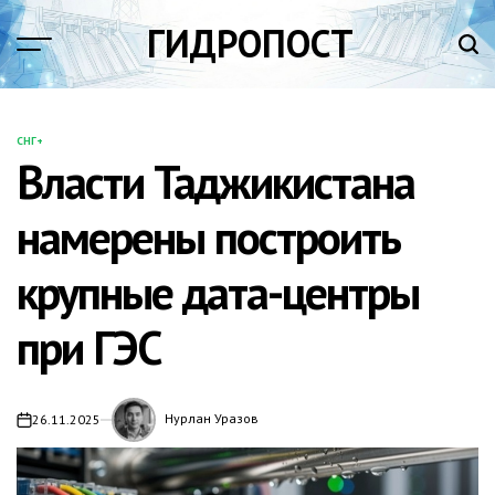
Перейти
ГИДРОПОСТ
к
содержимому
СНГ+
ОПУБЛИКОВАНО
Власти Таджикистана
В
намерены построить
крупные дата-центры
при ГЭС
Нурлан Уразов
26.11.2025