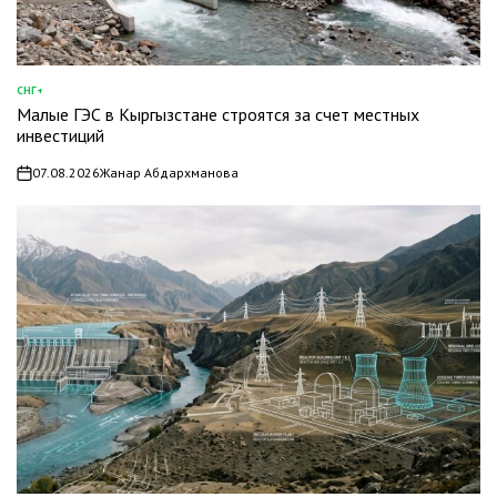
СНГ+
ОПУБЛИКОВАНО
Малые ГЭС в Кыргызстане строятся за счет местных
В
инвестиций
07.08.2026
Жанар Абдархманова
on