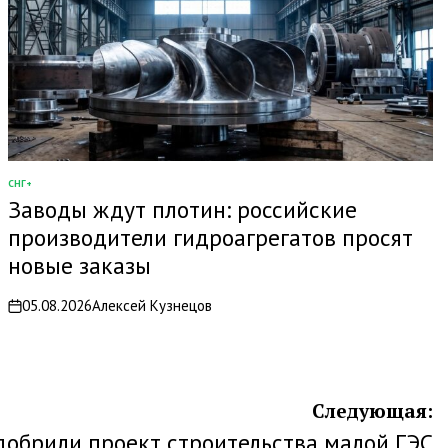
СНГ+
ОПУБЛИКОВАНО
Заводы ждут плотин: российские
В
производители гидроагрегатов просят
новые заказы
05.08.2026
Алексей Кузнецов
on
Следующая:
добрили проект строительства малой ГЭС