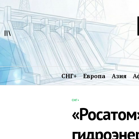
Перейти
к
содержимому
СНГ+
Европа
Азия
А
СНГ+
ОПУБЛИКОВАНО
«Росатом
В
гидроэне