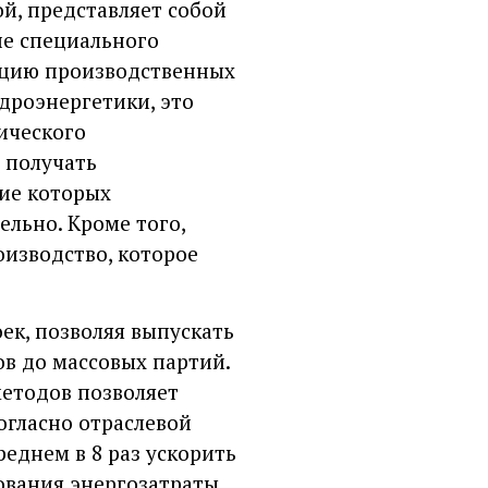
й, представляет собой
ие специального
зацию производственных
идроэнергетики, это
ического
 получать
ние которых
льно. Кроме того,
изводство, которое
к, позволяя выпускать
в до массовых партий.
етодов позволяет
огласно отраслевой
еднем в 8 раз ускорить
дования энергозатраты