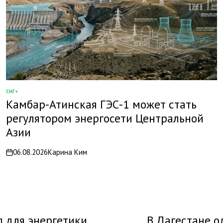
СНГ+
ОПУБЛИКОВАНО
Камбар-Атинская ГЭС-1 может стать
В
регулятором энергосети Центральной
Азии
06.08.2026
Карина Ким
on
 для энергетики
В Дагестане о