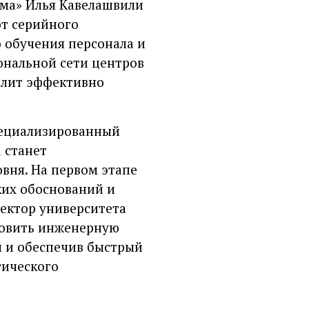
ма» Илья Кавелашвили
от серийного
 обучения персонала и
ональной сети центров
олит эффективно
пециализированный
 станет
вня. На первом этапе
ких обоснований и
ектор университета
товить инженерную
м и обеспечив быстрый
гического