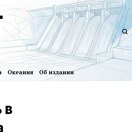
Т
а
Океания
Об издании
 в
а