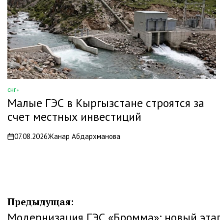
СНГ+
ОПУБЛИКОВАНО
Малые ГЭС в Кыргызстане строятся за
В
счет местных инвестиций
07.08.2026
Жанар Абдархманова
on
Навигация
Предыдущая:
Модернизация ГЭС «Бромма»: новый этап