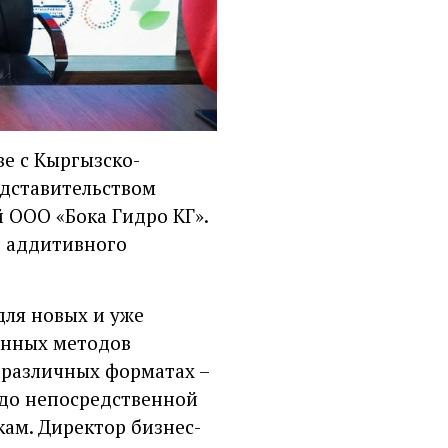
е с Кыргызско-
едставительством
 ООО «Бока Гидро КГ».
й аддитивного
для новых и уже
онных методов
 различных форматах –
 до непосредственной
ам. Директор бизнес-