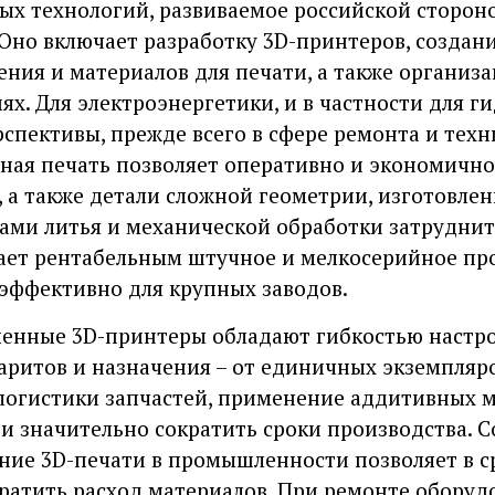
х технологий, развиваемое российской стороно
Оно включает разработку 3D-принтеров, создан
ния и материалов для печати, а также органи
х. Для электроэнергетики, и в частности для г
спективы, прежде всего в сфере ремонта и техн
ная печать позволяет оперативно и экономично
 а также детали сложной геометрии, изготовле
и литья и механической обработки затрудните
ает рентабельным штучное и мелкосерийное про
эффективно для крупных заводов.
нные 3D-принтеры обладают гибкостью настрое
аритов и назначения – от единичных экземпляро
огистики запчастей, применение аддитивных м
 и значительно сократить сроки производства. С
ание 3D-печати в промышленности позволяет в ср
ократить расход материалов. При ремонте обору