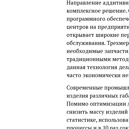
Направление аддитивны
комплексное решение. 
программного обеспече
центров на предприятия
открывает широкие пер
обслуживания. Трехмер
необходимые запчасти,
традиционными методам
данная технология дел
часто экономически не
Современные промышле
изделия различных габ
Помимо оптимизации л
снизить массу изделий
статистике, использов
процессы и в 10 раз с