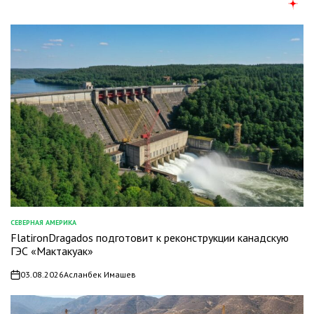
СЕВЕРНАЯ АМЕРИКА
ОПУБЛИКОВАНО
FlatironDragados подготовит к реконструкции канадскую
В
ГЭС «Мактакуак»
03.08.2026
Асланбек Имашев
on