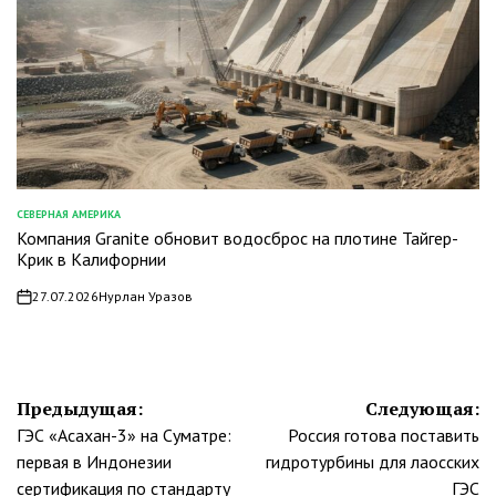
СЕВЕРНАЯ АМЕРИКА
ОПУБЛИКОВАНО
Компания Granite обновит водосброс на плотине Тайгер-
В
Крик в Калифорнии
27.07.2026
Нурлан Уразов
on
Навигация
Предыдущая:
Следующая:
ГЭС «Асахан-3» на Суматре:
Россия готова поставить
по
первая в Индонезии
гидротурбины для лаосских
сертификация по стандарту
ГЭС