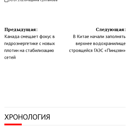
on
Навигация
Предыдущая:
Следующая:
Канада смещает фокус в
В Китае начали заполнять
по
гидроэнергетике с новых
верхнее водохранилище
записям
плотин на стабилизацию
строящейся ГАЭС «Пинцзян»
сетей
ХРОНОЛОГИЯ