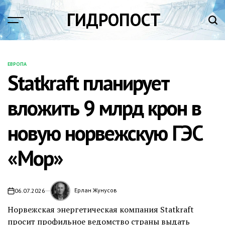
Перейти
ГИДРОПОСТ
к
содержимому
ЕВРОПА
ОПУБЛИКОВАНО
Statkraft планирует
В
вложить 9 млрд крон в
новую норвежскую ГЭС
«Мор»
Ерлан Жунусов
06.07.2026
Норвежская энергетическая компания Statkraft
просит профильное ведомство страны выдать