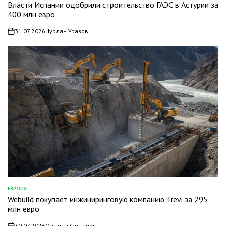
Власти Испании одобрили строительство ГАЭС в Астурии за
В
400 млн евро
31.07.2026
Нурлан Уразов
on
ЕВРОПА
ОПУБЛИКОВАНО
Webuild покупает инжиниринговую компанию Trevi за 295
В
млн евро
30.07.2026
Мадина Султанова