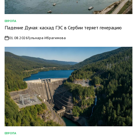
ЕВРОПА
ОПУБЛИКОВАНО
Падение Дуная: каскад ГЭС в Сербии теряет генерацию
В
01.08.2026
Гульнара Ибрагимова
on
ЕВРОПА
ОПУБЛИКОВАНО