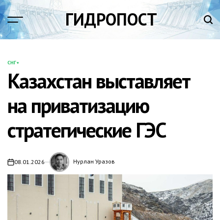
Перейти
ГИДРОПОСТ
к
содержимому
СНГ+
ОПУБЛИКОВАНО
Казахстан выставляет
В
на приватизацию
стратегические ГЭС
Нурлан Уразов
08.01.2026