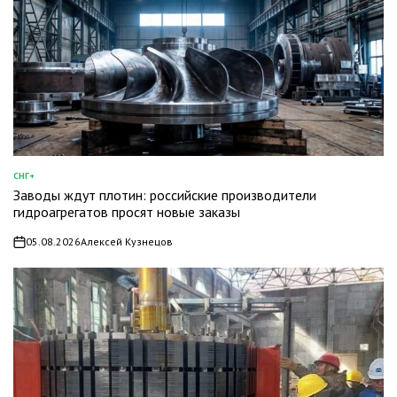
СНГ+
ОПУБЛИКОВАНО
Заводы ждут плотин: российские производители
В
гидроагрегатов просят новые заказы
05.08.2026
Алексей Кузнецов
on