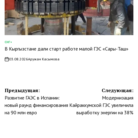
СНГ+
ОПУБЛИКОВАНО
В Кыргызстане дали старт работе малой ГЭС «Сары-Таш»
В
03.08.2026
Аружан Касымова
on
Навигация
Предыдущая:
Следующая:
Развитие ГАЭС в Испании:
Модернизация
по
новый раунд финансирования
Кайраккумской ГЭС увеличила
записям
на 90 млн евро
выработку энергии на 38%