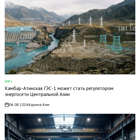
СНГ+
ОПУБЛИКОВАНО
Камбар-Атинская ГЭС-1 может стать регулятором
В
энергосети Центральной Азии
06.08.2026
Карина Ким
on