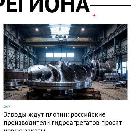
РЕГИОНА
СНГ+
ОПУБЛИКОВАНО
Заводы ждут плотин: российские
В
производители гидроагрегатов просят
новые заказы