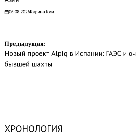
06.08.2026
Карина Ким
on
Навигация
Предыдущая:
Новый проект Alpiq в Испании: ГАЭС и о
по
бывшей шахты
записям
ХРОНОЛОГИЯ