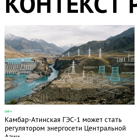
КОНТЕКСТ 
СНГ+
ОПУБЛИКОВАНО
Камбар-Атинская ГЭС-1 может стать
В
регулятором энергосети Центральной
Азии