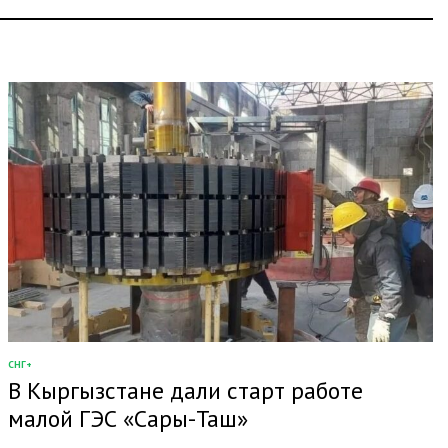
СНГ+
ОПУБЛИКОВАНО
В Кыргызстане дали старт работе
В
малой ГЭС «Сары-Таш»