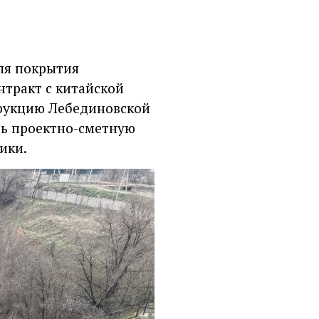
ля покрытия
нтракт с китайской
трукцию Лебединовской
ть проектно-сметную
ики.