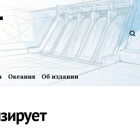
Т
а
Океания
Об издании
зирует