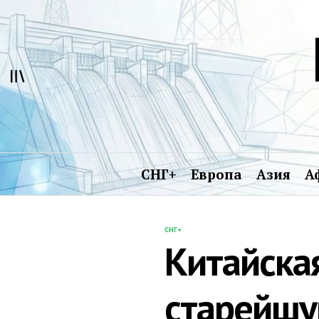
Перейти
к
содержимому
СНГ+
Европа
Азия
А
СНГ+
ОПУБЛИКОВАНО
Китайска
В
старейшу