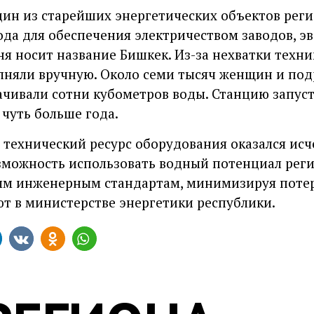
дин из старейших энергетических объектов реги
года для обеспечения электричеством заводов, э
ня носит название Бишкек. Из-за нехватки техн
лняли вручную. Около семи тысяч женщин и под
ачивали сотни кубометров воды. Станцию запус
 чуть больше года.
т технический ресурс оборудования оказался исч
зможность использовать водный потенциал рег
ым инженерным стандартам, минимизируя поте
ют в министерстве энергетики республики.