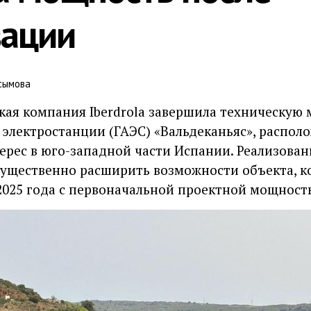
ации
сымова
кая компания Iberdrola завершила техническую
лектростанции (ГАЭС) «Вальдеканьяс», располо
серес в юго-западной части Испании. Реализова
ущественно расширить возможности объекта, к
2025 года с первоначальной проектной мощность