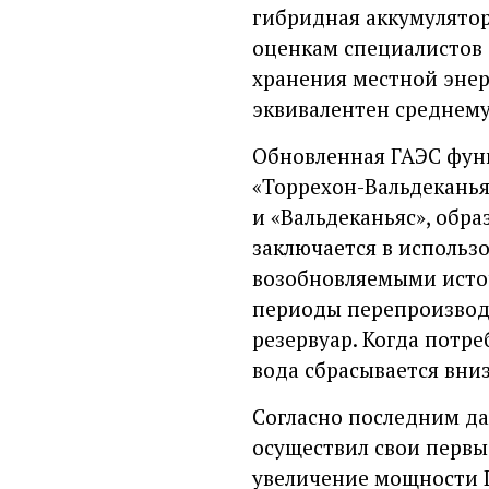
гибридная аккумулятор
оценкам специалистов
хранения местной эне
эквивалентен среднему
Обновленная ГАЭС функ
«Торрехон-Вальдеканья
и «Вальдеканьяс», обр
заключается в исполь
возобновляемыми источ
периоды перепроизводс
резервуар. Когда потре
вода сбрасывается вни
Согласно последним да
осуществил свои первы
увеличение мощности Г