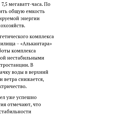
,5 мегаватт-часа. По
ить общую емкость
ируемой энергии
охозяйств.
гетического комплекса
нилища – «Алькантара»
боты комплекса
мой нестабильными
тростанции. В
ачку воды в верхний
 и ветра снижается,
ктричество.
зел уже успешно
ия отмечают, что
стабильности