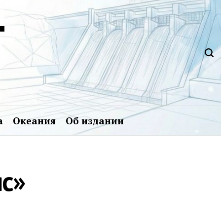
Т
а
Океания
Об издании
яс»