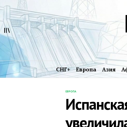
Перейти
к
содержимому
СНГ+
Европа
Азия
А
ЕВРОПА
ОПУБЛИКОВАНО
Испанска
В
увеличил