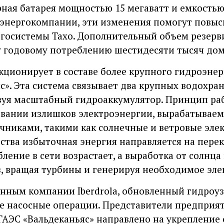
ная батарея мощностью 15 мегаватт и емкостью 7
 энергокомпании, эти изменения помогут повыс
ргосистемы Тахо. Дополнительный объем резерв
 годовому потреблению шестидесяти тысяч дом
ционирует в составе более крупного гидроэнер
с». Эта система связывает два крупных водохра
азуя масштабный гидроаккумулятор. Принцип ра
зовании излишков электроэнергии, вырабатывае
никами, такими как солнечные и ветровые элек
тва избыточная энергия направляется на перек
бление в сети возрастает, а выработка от солнца
з, вращая турбины и генерируя необходимое эле
нным компании Iberdrola, обновленный гидроу
е насосные операции. Представители предприят
АЭС «Вальдеканьяс» направлено на укрепление 