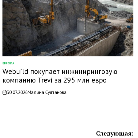
ЕВРОПА
ОПУБЛИКОВАНО
Webuild покупает инжиниринговую
В
компанию Trevi за 295 млн евро
30.07.2026
Мадина Султанова
on
Следующая: