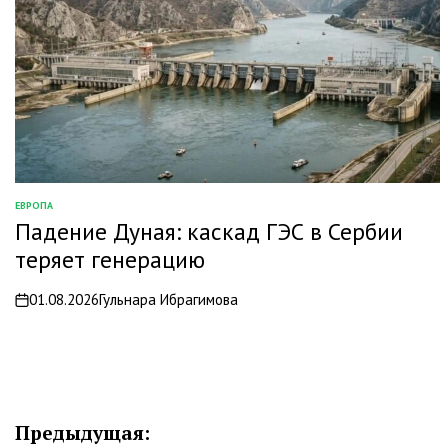
ЕВРОПА
ОПУБЛИКОВАНО
Падение Дуная: каскад ГЭС в Сербии
В
теряет генерацию
01.08.2026
Гульнара Ибрагимова
on
Навигация
Предыдущая: