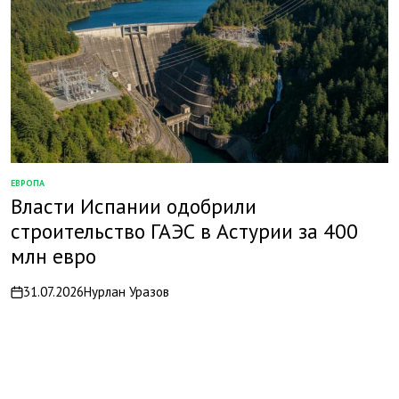
ЕВРОПА
ОПУБЛИКОВАНО
Власти Испании одобрили
В
строительство ГАЭС в Астурии за 400
млн евро
31.07.2026
Нурлан Уразов
on