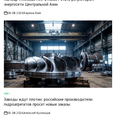
энергосети Центральной Азии
06.08.2026
Карина Ким
on
СНГ+
ОПУБЛИКОВАНО
Заводы ждут плотин: российские производители
В
гидроагрегатов просят новые заказы
05.08.2026
Алексей Кузнецов
on