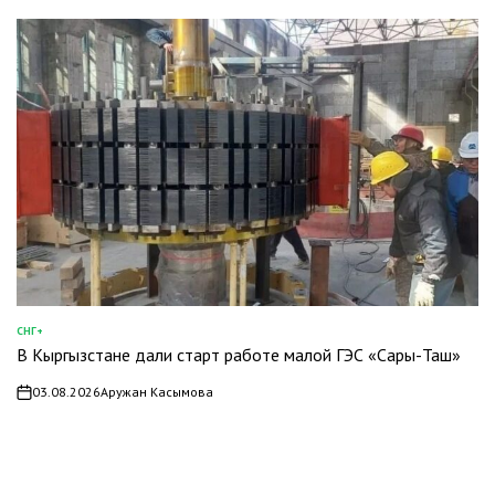
СНГ+
ОПУБЛИКОВАНО
В Кыргызстане дали старт работе малой ГЭС «Сары-Таш»
В
03.08.2026
Аружан Касымова
on