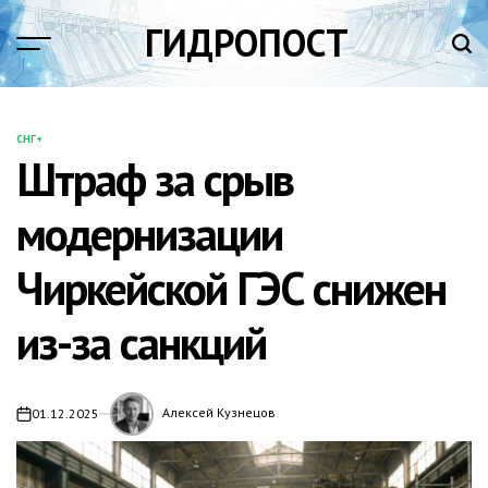
Перейти
ГИДРОПОСТ
к
содержимому
СНГ+
ОПУБЛИКОВАНО
Штраф за срыв
В
модернизации
Чиркейской ГЭС снижен
из-за санкций
Алексей Кузнецов
01.12.2025