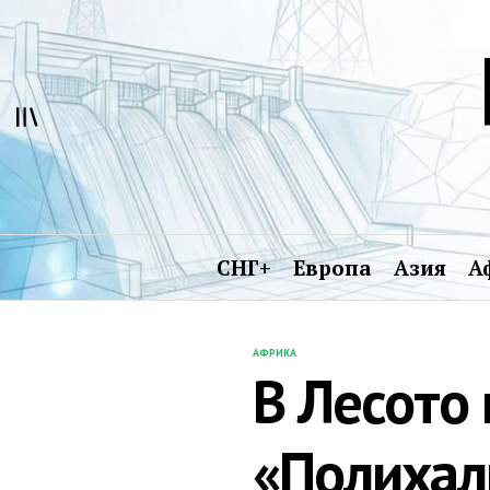
Перейти
к
содержимому
СНГ+
Европа
Азия
А
АФРИКА
ОПУБЛИКОВАНО
В Лесото
В
«Полихал