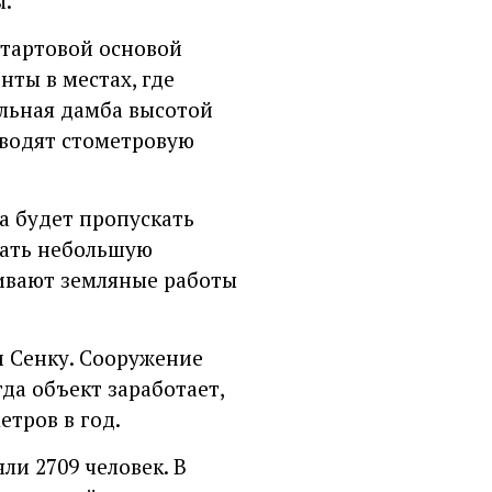
ы.
стартовой основой
ты в местах, где
ельная дамба высотой
зводят стометровую
а будет пропускать
тать небольшую
чивают земляные работы
и Сенку. Сооружение
да объект заработает,
етров в год.
ли 2709 человек. В