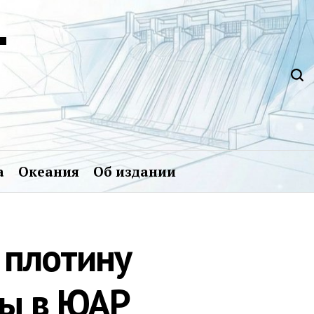
Т
а
Океания
Об издании
 плотину
ды в ЮАР