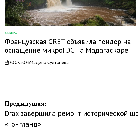
АФРИКА
ОПУБЛИКОВАНО
Французская GRET объявила тендер на
В
оснащение микроГЭС на Мадагаскаре
20.07.2026
Мадина Султанова
on
Навигация
Предыдущая:
Drax завершила ремонт исторической ш
по
«Тонгланд»
записям