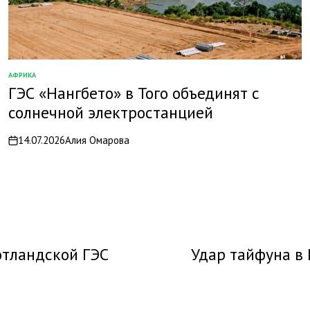
АФРИКА
ОПУБЛИКОВАНО
ГЭС «Нангбето» в Того объединят с
В
солнечной электростанцией
14.07.2026
Алия Омарова
on
отландской ГЭС
Удар тайфуна в