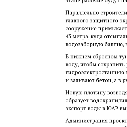
этапе рабочие будут н
Параллельно строители
главного защитного эк
сооружение примыкает 
43 метра, куда отсыпа
водозаборную башню, ч
В нижнем сбросном тун
воду, чтобы сохранить
гидроэлектростанцию м
и заливают бетон, а в 
Новую плотину возводя
образует водохранилищ
экспорт воды в ЮАР выр
Администрация проекта