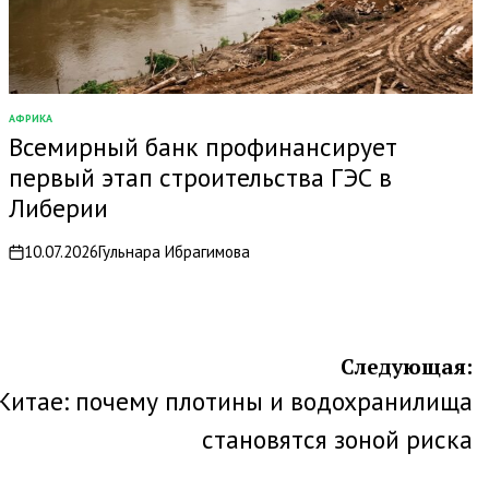
АФРИКА
ОПУБЛИКОВАНО
Всемирный банк профинансирует
В
первый этап строительства ГЭС в
Либерии
10.07.2026
Гульнара Ибрагимова
on
Следующая:
 Китае: почему плотины и водохранилища
становятся зоной риска