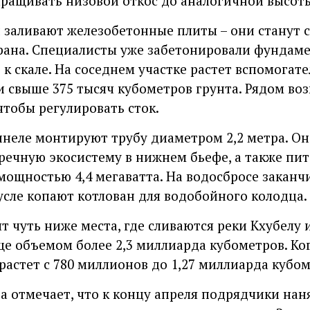
аращивать низовой откос до аналогичной высот
 заливают железобетонные плиты – они станут 
рана. Специалисты уже забетонировали фундамен
к скале. На соседнем участке растет вспомогат
ли свыше 375 тысяч кубометров грунта. Рядом во
тобы регулировать сток.
неле монтируют трубу диаметром 2,2 метра. Он
 речную экосистему в нижнем бьефе, а также пи
ощностью 4,4 мегаватта. На водосбросе закан
русле копают котлован для водобойного колодца.
т чуть ниже места, где сливаются реки Кхубелу 
е объемом более 2,3 миллиарда кубометров. Ког
астет с 780 миллионов до 1,27 миллиарда кубом
 отмечает, что к концу апреля подрядчики наня