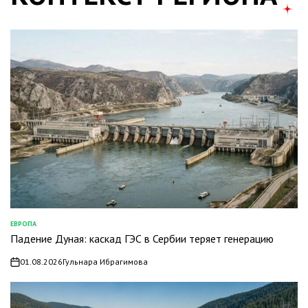
ЕВРОПА
ОПУБЛИКОВАНО
Падение Дуная: каскад ГЭС в Сербии теряет генерацию
В
01.08.2026
Гульнара Ибрагимова
on