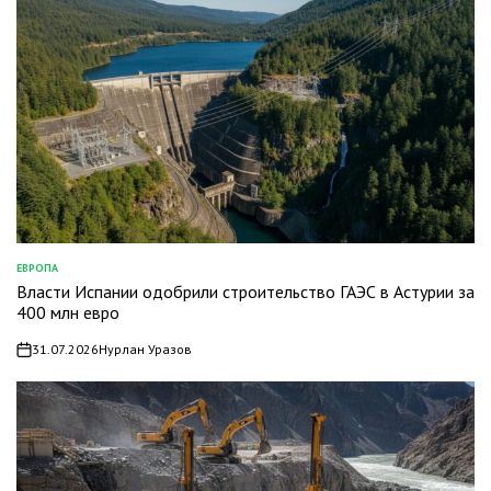
ЕВРОПА
ОПУБЛИКОВАНО
Власти Испании одобрили строительство ГАЭС в Астурии за
В
400 млн евро
31.07.2026
Нурлан Уразов
on