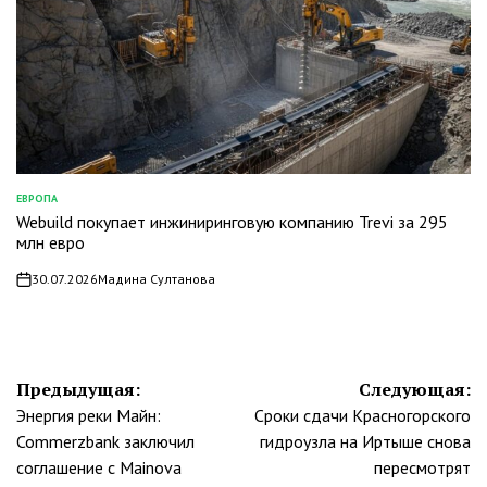
ЕВРОПА
ОПУБЛИКОВАНО
Webuild покупает инжиниринговую компанию Trevi за 295
В
млн евро
30.07.2026
Мадина Султанова
on
Навигация
Предыдущая:
Следующая:
Энергия реки Майн:
Сроки сдачи Красногорского
по
Commerzbank заключил
гидроузла на Иртыше снова
записям
соглашение с Mainova
пересмотрят