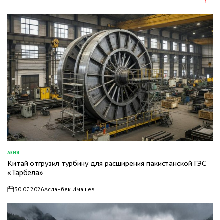
АЗИЯ
ОПУБЛИКОВАНО
Китай отгрузил турбину для расширения пакистанской ГЭС
В
«Тарбела»
30.07.2026
Асланбек Имашев
on