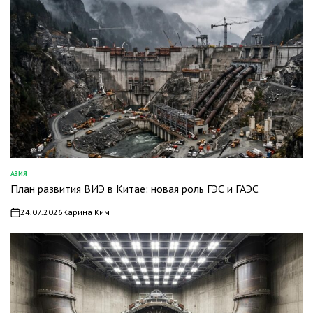
АЗИЯ
ОПУБЛИКОВАНО
План развития ВИЭ в Китае: новая роль ГЭС и ГАЭС
В
24.07.2026
Карина Ким
on