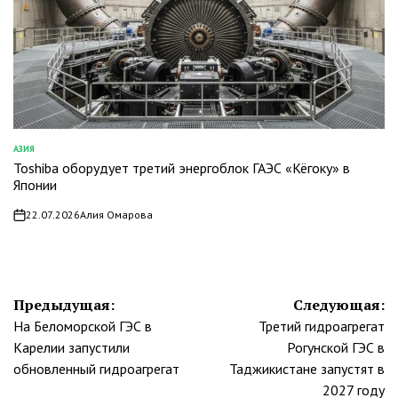
АЗИЯ
ОПУБЛИКОВАНО
Toshiba оборудует третий энергоблок ГАЭС «Кёгоку» в
В
Японии
22.07.2026
Алия Омарова
on
Навигация
Предыдущая:
Следующая:
На Беломорской ГЭС в
Третий гидроагрегат
по
Карелии запустили
Рогунской ГЭС в
записям
обновленный гидроагрегат
Таджикистане запустят в
2027 году