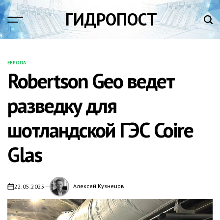
Перейти
ГИДРОПОСТ
к
содержимому
ЕВРОПА
ОПУБЛИКОВАНО
Robertson Geo ведет
В
разведку для
шотландской ГЭС Coire
Glas
Алексей Кузнецов
22.05.2025