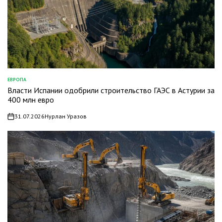
ЕВРОПА
ОПУБЛИКОВАНО
Власти Испании одобрили строительство ГАЭС в Астурии за
В
400 млн евро
31.07.2026
Нурлан Уразов
on