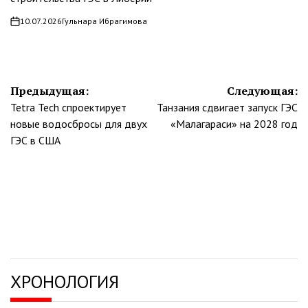
10.07.2026
Гульнара Ибрагимова
on
Навигация
Предыдущая:
Следующая:
Tetra Tech спроектирует
Танзания сдвигает запуск ГЭС
по
новые водосбросы для двух
«Малагараси» на 2028 год
записям
ГЭС в США
ХРОНОЛОГИЯ