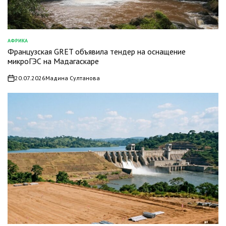
АФРИКА
ОПУБЛИКОВАНО
Французская GRET объявила тендер на оснащение
В
микроГЭС на Мадагаскаре
20.07.2026
Мадина Султанова
on