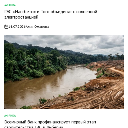
АФРИКА
ОПУБЛИКОВАНО
ГЭС «Нангбето» в Того объединят с солнечной
В
электростанцией
14.07.2026
Алия Омарова
on
АФРИКА
ОПУБЛИКОВАНО
Всемирный банк профинансирует первый этап
В
строительства ГЭС в Либерии