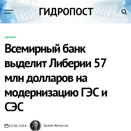
Перейти
ГИДРОПОСТ
к
содержимому
АФРИКА
ОПУБЛИКОВАНО
Всемирный банк
В
выделит Либерии 57
млн долларов на
модернизацию ГЭС и
СЭС
Ерлан Жунусов
10.06.2026