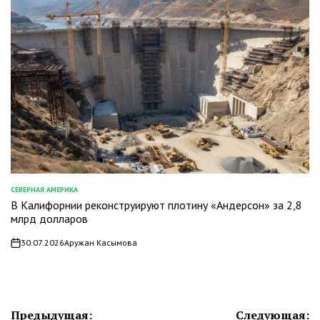
СЕВЕРНАЯ АМЕРИКА
ОПУБЛИКОВАНО
В Калифорнии реконструируют плотину «Андерсон» за 2,8
В
млрд долларов
30.07.2026
Аружан Касымова
on
Навигация
Предыдущая:
Следующая: