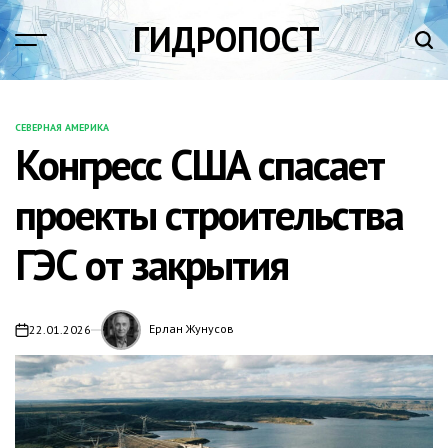
Перейти
ГИДРОПОСТ
к
содержимому
СЕВЕРНАЯ АМЕРИКА
ОПУБЛИКОВАНО
Конгресс США спасает
В
проекты строительства
ГЭС от закрытия
Ерлан Жунусов
22.01.2026