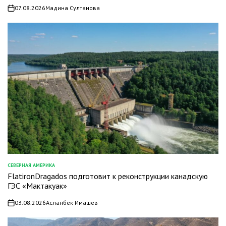
07.08.2026
Мадина Султанова
on
СЕВЕРНАЯ АМЕРИКА
ОПУБЛИКОВАНО
FlatironDragados подготовит к реконструкции канадскую
В
ГЭС «Мактакуак»
03.08.2026
Асланбек Имашев
on