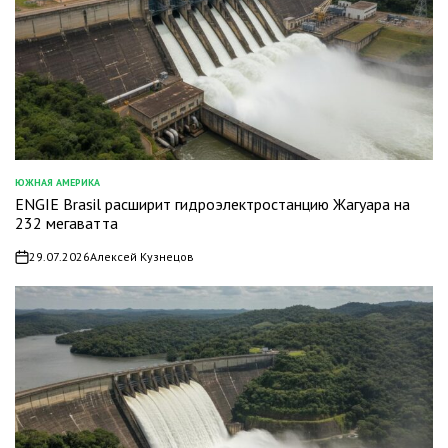
ЮЖНАЯ АМЕРИКА
ОПУБЛИКОВАНО
ENGIE Brasil расширит гидроэлектростанцию Жагуара на
В
232 мегаватта
29.07.2026
Алексей Кузнецов
on