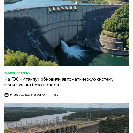
ЮЖНАЯ АМЕРИКА
ОПУБЛИКОВАНО
На ГЭС «Итайпу» обновили автоматическую систему
В
мониторинга безопасности
04.08.2026
Алексей Кузнецов
on