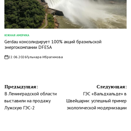
ЮЖНАЯ АМЕРИКА
ОПУБЛИКОВАНО
Gerdau консолидирует 100% акций бразильской
В
энергокомпании DFESA
22.06.2026
Гульнара Ибрагимова
on
Навигация
Предыдущая:
Следующая:
В Ленинградской области
ГЭС «Вальдхальде» в
по
выставили на продажу
Швейцарии: успешный пример
записям
Лужскую ГЭС-2
экологической модернизации