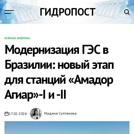
Перейти
ГИДРОПОСТ
к
содержимому
ЮЖНАЯ АМЕРИКА
ОПУБЛИКОВАНО
Модернизация ГЭС в
В
Бразилии: новый этап
для станций «Амадор
Агиар»-I и -II
Мадина Султанова
17.02.2026