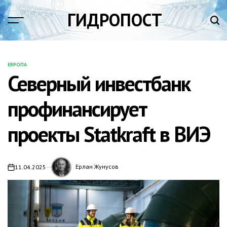
Перейти
ГИДРОПОСТ
к
содержимому
ЕВРОПА
ОПУБЛИКОВАНО
Северный инвестбанк
В
профинансирует
проекты Statkraft в ВИЭ
Ерлан Жунусов
11.04.2025