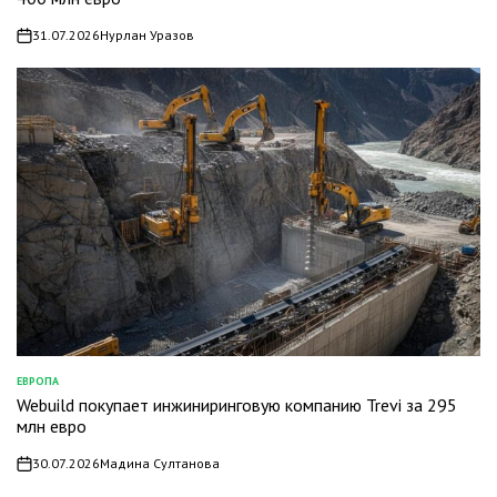
31.07.2026
Нурлан Уразов
on
ЕВРОПА
ОПУБЛИКОВАНО
Webuild покупает инжиниринговую компанию Trevi за 295
В
млн евро
30.07.2026
Мадина Султанова
on