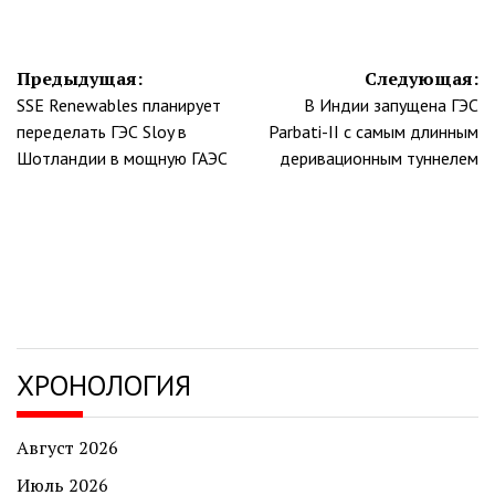
Навигация
Предыдущая:
Следующая:
SSE Renewables планирует
В Индии запущена ГЭС
по
переделать ГЭС Sloy в
Parbati-II с самым длинным
записям
Шотландии в мощную ГАЭС
деривационным туннелем
ХРОНОЛОГИЯ
Август 2026
Июль 2026