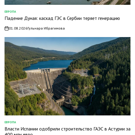
ЕВРОПА
ОПУБЛИКОВАНО
Падение Дуная: каскад ГЭС в Сербии теряет генерацию
В
01.08.2026
Гульнара Ибрагимова
on
ЕВРОПА
ОПУБЛИКОВАНО
Власти Испании одобрили строительство ГАЭС в Астурии за
В
400 млн евро