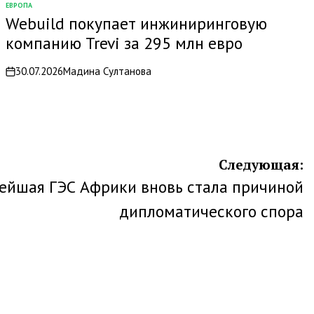
ЕВРОПА
ОПУБЛИКОВАНО
Webuild покупает инжиниринговую
В
компанию Trevi за 295 млн евро
30.07.2026
Мадина Султанова
on
Следующая:
ейшая ГЭС Африки вновь стала причиной
дипломатического спора