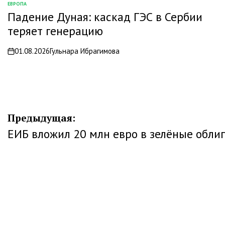
ЕВРОПА
ОПУБЛИКОВАНО
Падение Дуная: каскад ГЭС в Сербии
В
теряет генерацию
01.08.2026
Гульнара Ибрагимова
on
Навигация
Предыдущая:
ЕИБ вложил 20 млн евро в зелёные обли
по
записям