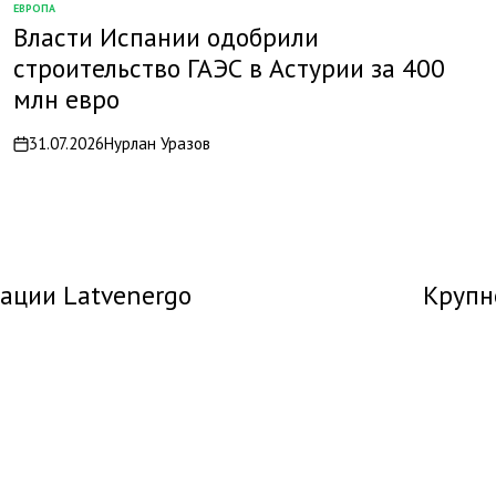
ЕВРОПА
ОПУБЛИКОВАНО
Власти Испании одобрили
В
строительство ГАЭС в Астурии за 400
млн евро
31.07.2026
Нурлан Уразов
on
гации Latvenergo
Крупн