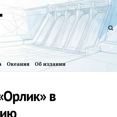
Т
а
Океания
Об издании
«Орлик» в
цию