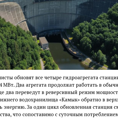
листы обновят все четыре гидроагрегата станци
4 МВт. Два агрегата продолжат работать в обы
е два переведут в реверсивный режим мощност
нижнего водохранилища «Камык» обратно в вер
ть энергию. За один цикл обновленная станция 
ества, что сопоставимо с суточным потребление