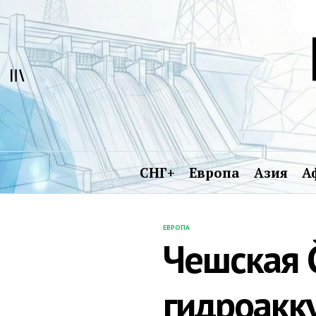
Перейти
к
содержимому
СНГ+
Европа
Азия
А
ЕВРОПА
ОПУБЛИКОВАНО
Чешская 
В
гидроакк